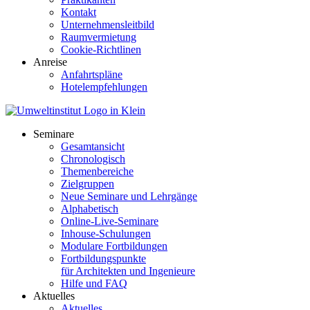
Kontakt
Unternehmensleitbild
Raumvermietung
Cookie-Richtlinen
Anreise
Anfahrtspläne
Hotelempfehlungen
Seminare
Gesamtansicht
Chronologisch
Themenbereiche
Zielgruppen
Neue Seminare und Lehrgänge
Alphabetisch
Online-Live-Seminare
Inhouse-Schulungen
Modulare Fortbildungen
Fortbildungspunkte
für Architekten und Ingenieure
Hilfe und FAQ
Aktuelles
Aktuelles