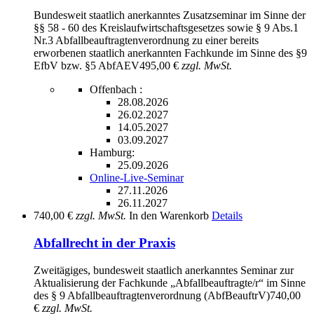
Bundesweit staatlich anerkanntes Zusatzseminar im Sinne der
§§ 58 - 60 des Kreislaufwirtschaftsgesetzes sowie § 9 Abs.1
Nr.3 Abfallbeauftragtenverordnung zu einer bereits
erworbenen staatlich anerkannten Fachkunde im Sinne des §9
EfbV bzw. §5 AbfAEV
495,00 €
zzgl. MwSt.
Offenbach :
28.08.2026
26.02.2027
14.05.2027
03.09.2027
Hamburg:
25.09.2026
Online-Live-Seminar
27.11.2026
26.11.2027
740,00 €
zzgl. MwSt.
In den Warenkorb
Details
Abfallrecht in der Praxis
Zweitägiges, bundesweit staatlich anerkanntes Seminar zur
Aktualisierung der Fachkunde „Abfallbeauftragte/r“ im Sinne
des § 9 Abfallbeauftragtenverordnung (AbfBeauftrV)
740,00
€
zzgl. MwSt.