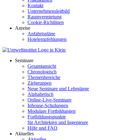
Kontakt
Unternehmensleitbild
Raumvermietung
Cookie-Richtlinen
Anreise
Anfahrtspläne
Hotelempfehlungen
Seminare
Gesamtansicht
Chronologisch
Themenbereiche
Zielgruppen
Neue Seminare und Lehrgänge
Alphabetisch
Online-Live-Seminare
Inhouse-Schulungen
Modulare Fortbildungen
Fortbildungspunkte
für Architekten und Ingenieure
Hilfe und FAQ
Aktuelles
Aktuelles