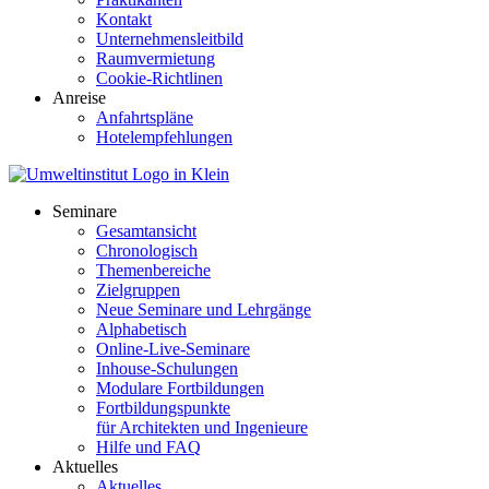
Kontakt
Unternehmensleitbild
Raumvermietung
Cookie-Richtlinen
Anreise
Anfahrtspläne
Hotelempfehlungen
Seminare
Gesamtansicht
Chronologisch
Themenbereiche
Zielgruppen
Neue Seminare und Lehrgänge
Alphabetisch
Online-Live-Seminare
Inhouse-Schulungen
Modulare Fortbildungen
Fortbildungspunkte
für Architekten und Ingenieure
Hilfe und FAQ
Aktuelles
Aktuelles