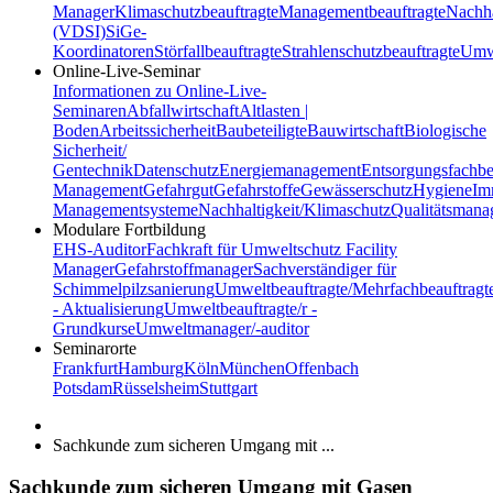
Manager
Klimaschutzbeauftragte
Managementbeauftragte
Nachha
(VDSI)
SiGe-
Koordinatoren
Störfallbeauftragte
Strahlenschutzbeauftragte
Umwe
Online-Live-Seminar
Informationen zu Online-Live-
Seminaren
Abfallwirtschaft
Altlasten |
Boden
Arbeitssicherheit
Baubeteiligte
Bauwirtschaft
Biologische
Sicherheit/
Gentechnik
Datenschutz
Energiemanagement
Entsorgungsfachbe
Management
Gefahrgut
Gefahrstoffe
Gewässerschutz
Hygiene
Im
Managementsysteme
Nachhaltigkeit/Klimaschutz
Qualitätsman
Modulare Fortbildung
EHS-Auditor
Fachkraft für Umweltschutz
Facility
Manager
Gefahrstoffmanager
Sachverständiger für
Schimmelpilzsanierung
Umweltbeauftragte/Mehrfachbeauftragt
- Aktualisierung
Umweltbeauftragte/r -
Grundkurse
Umweltmanager/-auditor
Seminarorte
Frankfurt
Hamburg
Köln
München
Offenbach
Potsdam
Rüsselsheim
Stuttgart
Sachkunde zum sicheren Umgang mit ...
Sachkunde zum sicheren Umgang mit Gasen