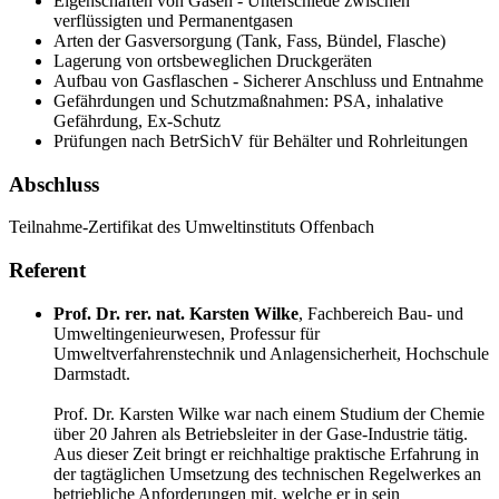
Eigenschaften von Gasen - Unterschiede zwischen
verflüssigten und Permanentgasen
Arten der Gasversorgung (Tank, Fass, Bündel, Flasche)
Lagerung von ortsbeweglichen Druckgeräten
Aufbau von Gasflaschen - Sicherer Anschluss und Entnahme
Gefährdungen und Schutzmaßnahmen: PSA, inhalative
Gefährdung, Ex-Schutz
Prüfungen nach BetrSichV für Behälter und Rohrleitungen
Abschluss
Teilnahme-Zertifikat des Umweltinstituts Offenbach
Referent
Prof. Dr. rer. nat. Karsten Wilke
,
Fachbereich Bau- und
Umweltingenieurwesen, Professur für
Umweltverfahrenstechnik und Anlagensicherheit, Hochschule
Darmstadt.
Prof. Dr. Karsten Wilke war nach einem Studium der Chemie
über 20 Jahren als Betriebsleiter in der Gase-Industrie tätig.
Aus dieser Zeit bringt er reichhaltige praktische Erfahrung in
der tagtäglichen Umsetzung des technischen Regelwerkes an
betriebliche Anforderungen mit, welche er in sein