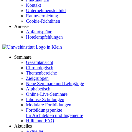
Kontakt
Unternehmensleitbild
Raumvermietung
Cookie-Richtlinen
Anreise
Anfahrtspläne
Hotelempfehlungen
Seminare
Gesamtansicht
Chronologisch
Themenbereiche
Zielgruppen
Neue Seminare und Lehrgänge
Alphabetisch
Online-Live-Seminare
Inhouse-Schulungen
Modulare Fortbildungen
Fortbildungspunkte
für Architekten und Ingenieure
Hilfe und FAQ
Aktuelles
Aktuelles