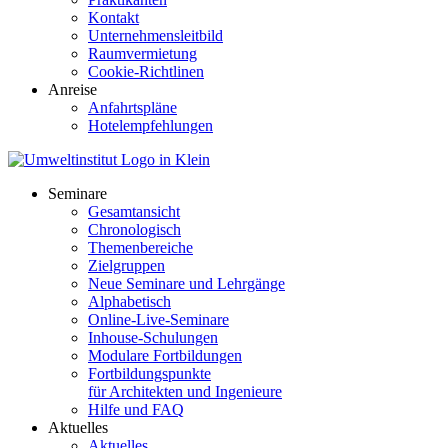
Kontakt
Unternehmensleitbild
Raumvermietung
Cookie-Richtlinen
Anreise
Anfahrtspläne
Hotelempfehlungen
Seminare
Gesamtansicht
Chronologisch
Themenbereiche
Zielgruppen
Neue Seminare und Lehrgänge
Alphabetisch
Online-Live-Seminare
Inhouse-Schulungen
Modulare Fortbildungen
Fortbildungspunkte
für Architekten und Ingenieure
Hilfe und FAQ
Aktuelles
Aktuelles