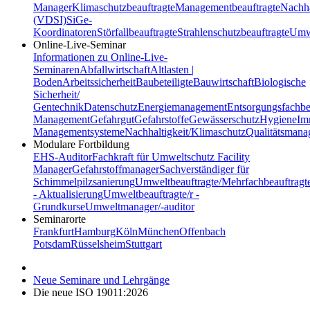
Manager
Klimaschutzbeauftragte
Managementbeauftragte
Nachha
(VDSI)
SiGe-
Koordinatoren
Störfallbeauftragte
Strahlenschutzbeauftragte
Umwe
Online-Live-Seminar
Informationen zu Online-Live-
Seminaren
Abfallwirtschaft
Altlasten |
Boden
Arbeitssicherheit
Baubeteiligte
Bauwirtschaft
Biologische
Sicherheit/
Gentechnik
Datenschutz
Energiemanagement
Entsorgungsfachbe
Management
Gefahrgut
Gefahrstoffe
Gewässerschutz
Hygiene
Im
Managementsysteme
Nachhaltigkeit/Klimaschutz
Qualitätsman
Modulare Fortbildung
EHS-Auditor
Fachkraft für Umweltschutz
Facility
Manager
Gefahrstoffmanager
Sachverständiger für
Schimmelpilzsanierung
Umweltbeauftragte/Mehrfachbeauftragt
- Aktualisierung
Umweltbeauftragte/r -
Grundkurse
Umweltmanager/-auditor
Seminarorte
Frankfurt
Hamburg
Köln
München
Offenbach
Potsdam
Rüsselsheim
Stuttgart
Neue Seminare und Lehrgänge
Die neue ISO 19011:2026