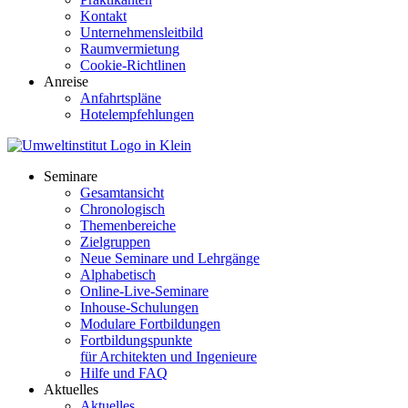
Kontakt
Unternehmensleitbild
Raumvermietung
Cookie-Richtlinen
Anreise
Anfahrtspläne
Hotelempfehlungen
Seminare
Gesamtansicht
Chronologisch
Themenbereiche
Zielgruppen
Neue Seminare und Lehrgänge
Alphabetisch
Online-Live-Seminare
Inhouse-Schulungen
Modulare Fortbildungen
Fortbildungspunkte
für Architekten und Ingenieure
Hilfe und FAQ
Aktuelles
Aktuelles