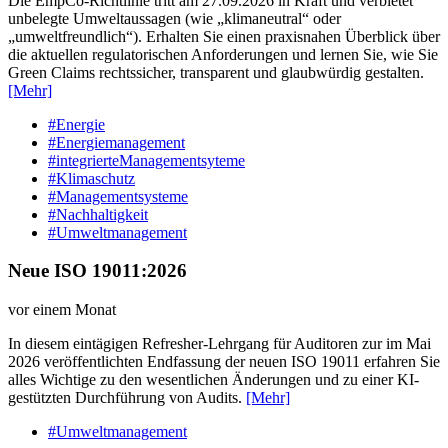
Die EmpCo-Richtlinie tritt am 27.09.2026 in Kraft und verbietet
unbelegte Umweltaussagen (wie „klimaneutral“ oder
„umweltfreundlich“). Erhalten Sie einen praxisnahen Überblick über
die aktuellen regulatorischen Anforderungen und lernen Sie, wie Sie
Green Claims rechtssicher, transparent und glaubwürdig gestalten.
[Mehr]
#Energie
#Energiemanagement
#integrierteManagementsyteme
#Klimaschutz
#Managementsysteme
#Nachhaltigkeit
#Umweltmanagement
Neue ISO 19011:2026
vor einem Monat
In diesem eintägigen Refresher-Lehrgang für Auditoren zur im Mai
2026 veröffentlichten Endfassung der neuen ISO 19011 erfahren Sie
alles Wichtige zu den wesentlichen Änderungen und zu einer KI-
gestützten Durchführung von Audits.
[Mehr]
#Umweltmanagement