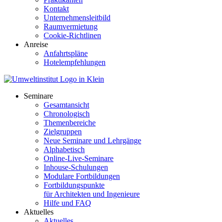
Kontakt
Unternehmensleitbild
Raumvermietung
Cookie-Richtlinen
Anreise
Anfahrtspläne
Hotelempfehlungen
Seminare
Gesamtansicht
Chronologisch
Themenbereiche
Zielgruppen
Neue Seminare und Lehrgänge
Alphabetisch
Online-Live-Seminare
Inhouse-Schulungen
Modulare Fortbildungen
Fortbildungspunkte
für Architekten und Ingenieure
Hilfe und FAQ
Aktuelles
Aktuelles