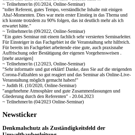
~ Teilnehmer/in (01/2024, Online-Seminar)
"toller Referent, gutes Tempo, verständliche Inhalte mit einigen
Aha!-Momenten. Dies war mein erster Einstieg in das Thema und
ich konnte trotzdem zu 90% folgen, das ist deutlich mehr als ich
erwartet hätte."
~ Teilnehmer/in (09/2022, Online-Seminar)
"Ein gutes Seminar mit einem fachlich sehr versierten Seminarleiter.
Für Einsteiger in das Fachgebiet ist die Veranstaltung sehr hilfreich.
Für bereits im Fachgebiet arbeitende eine gute, auch praxisnahe
Auffrischung oder Bestätigung der eigenen Vorgehensweisen
.
[mehr anzeigen]
~ Teilnehmer/in (12/2023, Online-Seminar)
"Sehr informativ und gut erklärt! Danke, dass Sie auf die steigenden
Corona-Fallzahlen so gut reagiert und das Seminar als Online-Live-
Veranstaltung möglich gemacht haben!"
~ Judith H. (10/2020, Online-Seminar)
"angehnehme Atmosphäre und gute Zusammenfassungen und
Gliederung durch den Referenten" - 20.04.2023
~ Teilnehmer/in (04/2023 Online-Seminar)
Newsticker
Denkmalschutz als Zuständigkeitsfeld der
Umweltbaubegleitung