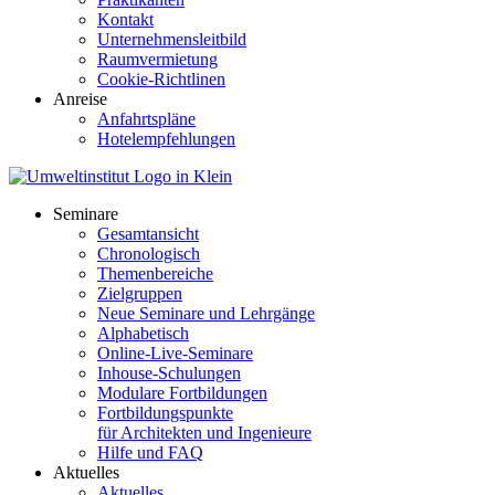
Kontakt
Unternehmensleitbild
Raumvermietung
Cookie-Richtlinen
Anreise
Anfahrtspläne
Hotelempfehlungen
Seminare
Gesamtansicht
Chronologisch
Themenbereiche
Zielgruppen
Neue Seminare und Lehrgänge
Alphabetisch
Online-Live-Seminare
Inhouse-Schulungen
Modulare Fortbildungen
Fortbildungspunkte
für Architekten und Ingenieure
Hilfe und FAQ
Aktuelles
Aktuelles