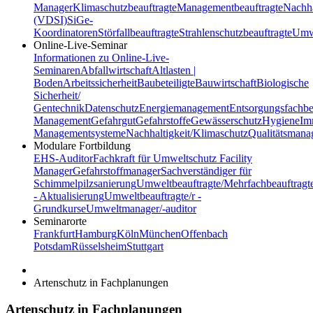
Manager
Klimaschutzbeauftragte
Managementbeauftragte
Nachha
(VDSI)
SiGe-
Koordinatoren
Störfallbeauftragte
Strahlenschutzbeauftragte
Umwe
Online-Live-Seminar
Informationen zu Online-Live-
Seminaren
Abfallwirtschaft
Altlasten |
Boden
Arbeitssicherheit
Baubeteiligte
Bauwirtschaft
Biologische
Sicherheit/
Gentechnik
Datenschutz
Energiemanagement
Entsorgungsfachbe
Management
Gefahrgut
Gefahrstoffe
Gewässerschutz
Hygiene
Im
Managementsysteme
Nachhaltigkeit/Klimaschutz
Qualitätsman
Modulare Fortbildung
EHS-Auditor
Fachkraft für Umweltschutz
Facility
Manager
Gefahrstoffmanager
Sachverständiger für
Schimmelpilzsanierung
Umweltbeauftragte/Mehrfachbeauftragt
- Aktualisierung
Umweltbeauftragte/r -
Grundkurse
Umweltmanager/-auditor
Seminarorte
Frankfurt
Hamburg
Köln
München
Offenbach
Potsdam
Rüsselsheim
Stuttgart
Artenschutz in Fachplanungen
Artenschutz in Fachplanungen