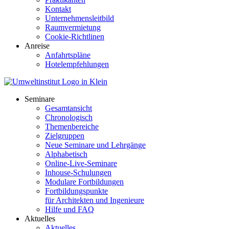
Kontakt
Unternehmensleitbild
Raumvermietung
Cookie-Richtlinen
Anreise
Anfahrtspläne
Hotelempfehlungen
Seminare
Gesamtansicht
Chronologisch
Themenbereiche
Zielgruppen
Neue Seminare und Lehrgänge
Alphabetisch
Online-Live-Seminare
Inhouse-Schulungen
Modulare Fortbildungen
Fortbildungspunkte
für Architekten und Ingenieure
Hilfe und FAQ
Aktuelles
Aktuelles