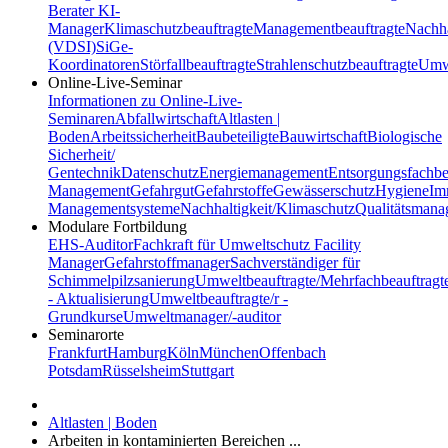
Berater
KI-
Manager
Klimaschutzbeauftragte
Managementbeauftragte
Nachha
(VDSI)
SiGe-
Koordinatoren
Störfallbeauftragte
Strahlenschutzbeauftragte
Umwe
Online-Live-Seminar
Informationen zu Online-Live-
Seminaren
Abfallwirtschaft
Altlasten |
Boden
Arbeitssicherheit
Baubeteiligte
Bauwirtschaft
Biologische
Sicherheit/
Gentechnik
Datenschutz
Energiemanagement
Entsorgungsfachbe
Management
Gefahrgut
Gefahrstoffe
Gewässerschutz
Hygiene
Im
Managementsysteme
Nachhaltigkeit/Klimaschutz
Qualitätsman
Modulare Fortbildung
EHS-Auditor
Fachkraft für Umweltschutz
Facility
Manager
Gefahrstoffmanager
Sachverständiger für
Schimmelpilzsanierung
Umweltbeauftragte/Mehrfachbeauftragt
- Aktualisierung
Umweltbeauftragte/r -
Grundkurse
Umweltmanager/-auditor
Seminarorte
Frankfurt
Hamburg
Köln
München
Offenbach
Potsdam
Rüsselsheim
Stuttgart
Altlasten | Boden
Arbeiten in kontaminierten Bereichen ...