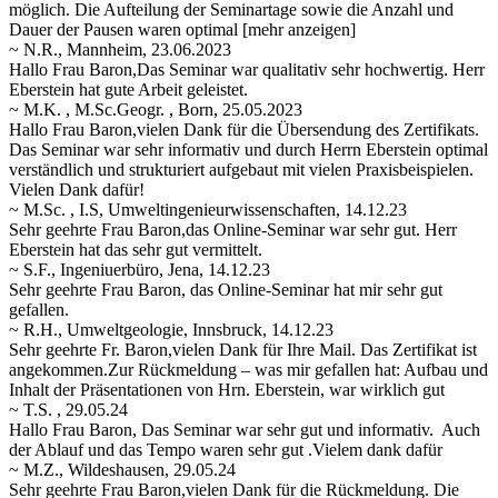
möglich. Die Aufteilung der Seminartage sowie die Anzahl und
Dauer
der Pausen waren optimal
[mehr anzeigen]
~ N.R., Mannheim, 23.06.2023
Hallo Frau Baron,Das Seminar war qualitativ sehr hochwertig. Herr
Eberstein hat gute Arbeit geleistet.
~ M.K. , M.Sc.Geogr. , Born, 25.05.2023
Hallo Frau Baron,vielen Dank für die Übersendung des Zertifikats.
Das Seminar war sehr informativ und durch Herrn Eberstein optimal
verständlich und strukturiert aufgebaut mit vielen Praxisbeispielen.
Vielen Dank dafür!
~ M.Sc. , I.S, Umweltingenieurwissenschaften, 14.12.23
Sehr geehrte Frau Baron,das Online-Seminar war sehr gut. Herr
Eberstein hat das sehr gut vermittelt.
~ S.F., Ingeniuerbüro, Jena, 14.12.23
Sehr geehrte Frau Baron, das Online-Seminar hat mir sehr gut
gefallen.
~ R.H., Umweltgeologie, Innsbruck, 14.12.23
Sehr geehrte Fr. Baron,vielen Dank für Ihre Mail. Das Zertifikat ist
angekommen.Zur Rückmeldung – was mir gefallen hat: Aufbau und
Inhalt der Präsentationen von Hrn. Eberstein, war wirklich gut
~ T.S. , 29.05.24
Hallo Frau Baron, Das Seminar war sehr gut und informativ. Auch
der Ablauf und das Tempo waren sehr gut .Vielem dank dafür
~ M.Z., Wildeshausen, 29.05.24
Sehr geehrte Frau Baron,vielen Dank für die Rückmeldung. Die