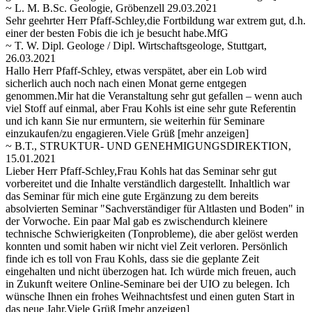
~ L. M. B.Sc. Geologie, Gröbenzell 29.03.2021
Sehr geehrter Herr Pfaff-Schley,die Fortbildung war extrem gut, d.h.
einer der besten Fobis die ich je besucht habe.MfG
~ T. W. Dipl. Geologe / Dipl. Wirtschaftsgeologe, Stuttgart,
26.03.2021
Hallo Herr Pfaff-Schley, etwas verspätet, aber ein Lob wird
sicherlich auch noch nach einen Monat gerne entgegen
genommen.Mir hat die Veranstaltung sehr gut gefallen – wenn auch
viel Stoff auf einmal, aber Frau Kohls ist eine sehr gute Referentin
und ich
kann Sie nur ermuntern, sie weiterhin für Seminare
einzukaufen/zu engagieren.Viele Grüß
[mehr anzeigen]
~ B.T., STRUKTUR- UND GENEHMIGUNGSDIREKTION,
15.01.2021
Lieber Herr Pfaff-Schley,Frau Kohls hat das Seminar sehr gut
vorbereitet und die Inhalte verständlich dargestellt. Inhaltlich war
das Seminar für mich eine gute Ergänzung zu dem bereits
absolvierten Seminar "Sachverständiger für Altlasten und Boden" in
der Vorwoche. Ein paar Mal gab es zwischendurch kleinere
technische Schwierigkeiten (Tonprobleme), die aber gelöst werden
konnten und somit haben wir nicht viel Zeit verloren. Persönlich
finde ich es toll von Frau Kohls, dass sie die geplante Zeit
eingehalten und nicht überzogen hat. Ich würde mich freuen, auch
in Zukunft weitere Online-Seminare bei der UIO zu belegen. Ich
wünsche Ihnen ein frohes Weihnachtsfest und einen guten Start in
das neue Jahr.Viele Grüß
[mehr anzeigen]