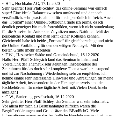
~ H.T., Hochbahn AG, 17.12.2020
Sehr geehrter Herr Pfaff-Schley, das online-Seminar war einfach
super! Eine ideale Balance zwischen umfassend und dennoch
verständlich, sehr praxisnah und für mich persönlich hilfreich. Auch
das „Format“ einer Online-Fortbildung finde ich prima, da ich
deutlich geneigter bin mich fortzubilden, wenn ich nicht stundenlang
für die Anreise im Auto oder Zug sitzen muss. Natürlich fehlt der
persönliche Kontakt und man lernt keiner Kollegen kennen.
Gleichwohl halte ich beide „Formate“ für gleichberechtigt und nicht
die Online-Fortbildung für den derzeitigen Notnagel. Mit den
besten Grüße
[mehr anzeigen]
~ F.W. , Hessischer Städte und Gemeindebund, 16.12.2020
Hallo Herr Pfaff-Schley,ich fand das Seminar in Inhalt und
Vorstellung der Thematik sehr gelungen. Insbesondere der
Zeitrahmen für das doch sehr komplexe Thema war herausragend
und ist zur Nachahmung / Wiederholung sehr zu empfehlen. Ich
nehme einige sehr interessante
Hinweise und Anregungen für meine
tägliche Arbeit, insbesondere in der Herangehensweise mit den
Fachbehörden, für meine tägliche Arbeit mit.Vielen Dank
[mehr
anzeigen]
~ C.W., Sanierungsgesellschaft, 16.12.2020
Sehr geehrter Herr Pfaff-Schley, das Seminar war sehr informativ.
Vor allem für mich als Berufsanfänger hilfreich waren die
Begriffserklärungen und Grundsätze des BBodSchG. Viele
Informationen waren an das behördliche Handeln ausgerichtet, was