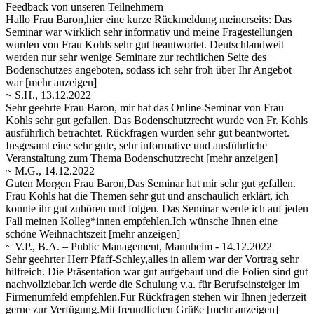
Feedback von unseren Teilnehmern
Hallo Frau Baron,hier eine kurze Rückmeldung meinerseits: Das
Seminar war wirklich sehr informativ und meine Fragestellungen
wurden von Frau Kohls sehr gut beantwortet. Deutschlandweit
werden nur sehr wenige Seminare zur rechtlichen Seite des
Bodenschutzes
angeboten, sodass ich sehr froh über Ihr Angebot
war
[mehr anzeigen]
~ S.H., 13.12.2022
Sehr geehrte Frau Baron, mir hat das Online-Seminar von Frau
Kohls sehr gut gefallen. Das Bodenschutzrecht wurde von Fr. Kohls
ausführlich betrachtet. Rückfragen wurden sehr gut beantwortet.
Insgesamt eine sehr gute, sehr informative und ausführliche
Veranstaltung
zum Thema Bodenschutzrecht
[mehr anzeigen]
~ M.G., 14.12.2022
Guten Morgen Frau Baron,Das Seminar hat mir sehr gut gefallen.
Frau Kohls hat die Themen sehr gut und anschaulich erklärt, ich
konnte ihr gut zuhören und folgen. Das Seminar werde ich auf jeden
Fall meinen Kolleg*innen empfehlen.Ich wünsche Ihnen eine
schöne
Weihnachtszeit
[mehr anzeigen]
~ V.P., B.A. – Public Management, Mannheim - 14.12.2022
Sehr geehrter Herr Pfaff-Schley,alles in allem war der Vortrag sehr
hilfreich. Die Präsentation war gut aufgebaut und die Folien sind gut
nachvollziebar.Ich werde die Schulung v.a. für Berufseinsteiger im
Firmenumfeld empfehlen.Für Rückfragen stehen wir
Ihnen jederzeit
gerne zur Verfügung.Mit freundlichen Grüße
[mehr anzeigen]