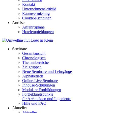
Kontakt
Unternehmensleitbild
Raumvermietung
Cookie-Richtlinen
Anreise
Anfahrtspläne
Hotelempfehlungen
Seminare
Gesamtansicht
Chronologisch
Themenbereiche
Zielgruppen
Neue Seminare und Lehrgänge
Alphabetisch
Online-Live-Seminare
Inhouse-Schulungen
Modulare Fortbildungen
Fortbildungspunkte
für Architekten und Ingenieure
Hilfe und FAQ
Aktuelles
Aktuelles