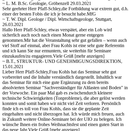
~ L. M. B.Sc. Geologie, Gröbenzell 29.03.2021
Sehr geehrter Herr Pfaff-Schley,die Fortbildung war extrem gut, d.h.
einer der besten Fobis die ich je besucht habe.MfG
~ T. W. Dipl. Geologe / Dipl. Wirtschaftsgeologe, Stuttgart,
26.03.2021
Hallo Herr Pfaff-Schley, etwas verspätet, aber ein Lob wird
sicherlich auch noch nach einen Monat gerne entgegen
genommen.Mir hat die Veranstaltung sehr gut gefallen – wenn auch
viel Stoff auf einmal, aber Frau Kohls ist eine sehr gute Referentin
und ich
kann Sie nur ermuntern, sie weiterhin für Seminare
einzukaufen/zu engagieren.Viele Grüß
[mehr anzeigen]
~ B.T., STRUKTUR- UND GENEHMIGUNGSDIREKTION,
15.01.2021
Lieber Herr Pfaff-Schley,Frau Kohls hat das Seminar sehr gut
vorbereitet und die Inhalte verständlich dargestellt. Inhaltlich war
das Seminar für mich eine gute Ergänzung zu dem bereits
absolvierten Seminar "Sachverständiger für Altlasten und Boden" in
der Vorwoche. Ein paar Mal gab es zwischendurch kleinere
technische Schwierigkeiten (Tonprobleme), die aber gelöst werden
konnten und somit haben wir nicht viel Zeit verloren. Persönlich
finde ich es toll von Frau Kohls, dass sie die geplante Zeit
eingehalten und nicht überzogen hat. Ich würde mich freuen, auch
in Zukunft weitere Online-Seminare bei der UIO zu belegen. Ich
wünsche Ihnen ein frohes Weihnachtsfest und einen guten Start in
das neue Jahr.Viele Grüß
[mehr anzeigen]