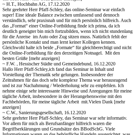
~ H.T., Hochbahn AG, 17.12.2020
Sehr geehrter Herr Pfaff-Schley, das online-Seminar war einfach
super! Eine ideale Balance zwischen umfassend und dennoch
verständlich, sehr praxisnah und für mich persönlich hilfreich. Auch
das „Format“ einer Online-Fortbildung finde ich prima, da ich
deutlich geneigter bin mich fortzubilden, wenn ich nicht stundenlang
für die Anreise im Auto oder Zug sitzen muss. Natürlich fehlt der
persönliche Kontakt und man lernt keiner Kollegen kennen.
Gleichwohl halte ich beide „Formate“ für gleichberechtigt und nicht
die Online-Fortbildung für den derzeitigen Notnagel. Mit den
besten Grüße
[mehr anzeigen]
~ F.W. , Hessischer Städte und Gemeindebund, 16.12.2020
Hallo Herr Pfaff-Schley,ich fand das Seminar in Inhalt und
Vorstellung der Thematik sehr gelungen. Insbesondere der
Zeitrahmen für das doch sehr komplexe Thema war herausragend
und ist zur Nachahmung / Wiederholung sehr zu empfehlen. Ich
nehme einige sehr interessante
Hinweise und Anregungen für meine
tägliche Arbeit, insbesondere in der Herangehensweise mit den
Fachbehörden, für meine tägliche Arbeit mit.Vielen Dank
[mehr
anzeigen]
~ C.W., Sanierungsgesellschaft, 16.12.2020
Sehr geehrter Herr Pfaff-Schley, das Seminar war sehr informativ.
Vor allem für mich als Berufsanfänger hilfreich waren die
Begriffserklärungen und Grundsätze des BBodSchG. Viele
Informationen waren an das behördliche Handeln ausgerichtet, was