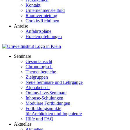
Kontakt
Unternehmensleitbild
Raumvermietung
Cookie-Richtlinen
Anreise
Anfahrtspläne
Hotelempfehlungen
Seminare
Gesamtansicht
Chronologisch
Themenbereiche
Zielgruppen
Neue Seminare und Lehrgänge
Alphabetisch
Online-Live-Seminare
Inhouse-Schulungen
Modulare Fortbildungen
Fortbildungspunkte
für Architekten und Ingenieure
Hilfe und FAQ
Aktuelles
Aktuelles