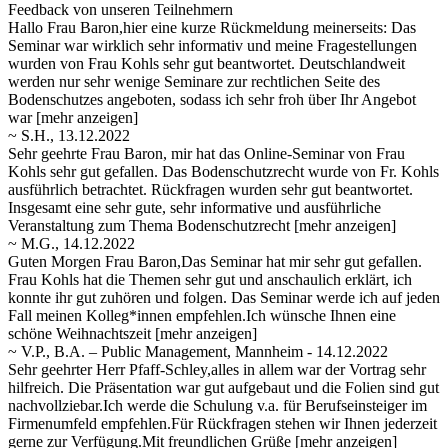
Feedback von unseren Teilnehmern
Hallo Frau Baron,hier eine kurze Rückmeldung meinerseits: Das
Seminar war wirklich sehr informativ und meine Fragestellungen
wurden von Frau Kohls sehr gut beantwortet. Deutschlandweit
werden nur sehr wenige Seminare zur rechtlichen Seite des
Bodenschutzes
angeboten, sodass ich sehr froh über Ihr Angebot
war
[mehr anzeigen]
~ S.H., 13.12.2022
Sehr geehrte Frau Baron, mir hat das Online-Seminar von Frau
Kohls sehr gut gefallen. Das Bodenschutzrecht wurde von Fr. Kohls
ausführlich betrachtet. Rückfragen wurden sehr gut beantwortet.
Insgesamt eine sehr gute, sehr informative und ausführliche
Veranstaltung
zum Thema Bodenschutzrecht
[mehr anzeigen]
~ M.G., 14.12.2022
Guten Morgen Frau Baron,Das Seminar hat mir sehr gut gefallen.
Frau Kohls hat die Themen sehr gut und anschaulich erklärt, ich
konnte ihr gut zuhören und folgen. Das Seminar werde ich auf jeden
Fall meinen Kolleg*innen empfehlen.Ich wünsche Ihnen eine
schöne
Weihnachtszeit
[mehr anzeigen]
~ V.P., B.A. – Public Management, Mannheim - 14.12.2022
Sehr geehrter Herr Pfaff-Schley,alles in allem war der Vortrag sehr
hilfreich. Die Präsentation war gut aufgebaut und die Folien sind gut
nachvollziebar.Ich werde die Schulung v.a. für Berufseinsteiger im
Firmenumfeld empfehlen.Für Rückfragen stehen wir
Ihnen jederzeit
gerne zur Verfügung.Mit freundlichen Grüße
[mehr anzeigen]