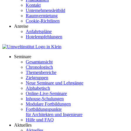
Kontakt
Unternehmensleitbild
Raumvermietung
Cookie-Richtlinen
Anreise
Anfahrtspläne
Hotelempfehlungen
Seminare
Gesamtansicht
Chronologisch
Themenbereiche
Zielgruppen
Neue Seminare und Lehrgänge
Alphabetisch
Online-Live-Seminare
Inhouse-Schulungen
Modulare Fortbildungen
Fortbildungspunkte
für Architekten und Ingenieure
Hilfe und FAQ
Aktuelles
Aktuelles