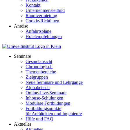
Kontakt
Unternehmensleitbild
Raumvermietung
Cookie-Richtlinen
Anreise
Anfahrtspläne
Hotelempfehlungen
Seminare
Gesamtansicht
Chronologisch
Themenbereiche
Zielgruppen
Neue Seminare und Lehrgänge
Alphabetisch
Online-Live-Seminare
Inhouse-Schulungen
Modulare Fortbildungen
Fortbildungspunkte
für Architekten und Ingenieure
Hilfe und FAQ
Aktuelles
Aktuelles