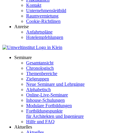
Kontakt
Unternehmensleitbild
Raumvermietung
Cookie-Richtlinen
Anreise
Anfahrtspläne
Hotelempfehlungen
Seminare
Gesamtansicht
Chronologisch
Themenbereiche
Zielgruppen
Neue Seminare und Lehrgänge
Alphabetisch
Online-Live-Seminare
Inhouse-Schulungen
Modulare Fortbildungen
Fortbildungspunkte
für Architekten und Ingenieure
Hilfe und FAQ
Aktuelles
Aktuelles