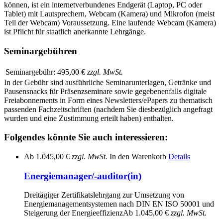
können, ist ein internetverbundenes Endgerät (Laptop, PC oder
Tablet) mit Lautsprechern, Webcam (Kamera) und Mikrofon (meist
Teil der Webcam) Voraussetzung. Eine laufende Webcam (Kamera)
ist Pflicht für staatlich anerkannte Lehrgänge.
Seminargebühren
Seminargebühr:
495,00 €
zzgl. MwSt.
In der Gebühr sind ausführliche Seminarunterlagen, Getränke und
Pausensnacks für Präsenzseminare sowie gegebenenfalls digitale
Freiabonnements in Form eines Newsletters/ePapers zu thematisch
passenden Fachzeitschriften (nachdem Sie diesbezüglich angefragt
wurden und eine Zustimmung erteilt haben) enthalten.
Folgendes könnte Sie auch interessieren:
Ab
1.045,00 €
zzgl. MwSt.
In den Warenkorb
Details
Energiemanager/-auditor(in)
Dreitägiger Zertifikatslehrgang zur Umsetzung von
Energiemanagementsystemen nach DIN EN ISO 50001 und
Steigerung der Energieeffizienz
Ab
1.045,00 €
zzgl. MwSt.