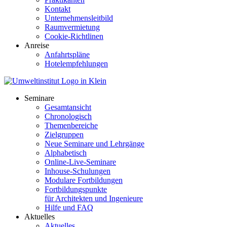
Kontakt
Unternehmensleitbild
Raumvermietung
Cookie-Richtlinen
Anreise
Anfahrtspläne
Hotelempfehlungen
Seminare
Gesamtansicht
Chronologisch
Themenbereiche
Zielgruppen
Neue Seminare und Lehrgänge
Alphabetisch
Online-Live-Seminare
Inhouse-Schulungen
Modulare Fortbildungen
Fortbildungspunkte
für Architekten und Ingenieure
Hilfe und FAQ
Aktuelles
Aktuelles