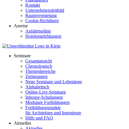
Kontakt
Unternehmensleitbild
Raumvermietung
Cookie-Richtlinen
Anreise
Anfahrtspläne
Hotelempfehlungen
Seminare
Gesamtansicht
Chronologisch
Themenbereiche
Zielgruppen
Neue Seminare und Lehrgänge
Alphabetisch
Online-Live-Seminare
Inhouse-Schulungen
Modulare Fortbildungen
Fortbildungspunkte
für Architekten und Ingenieure
Hilfe und FAQ
Aktuelles
Aktuelles