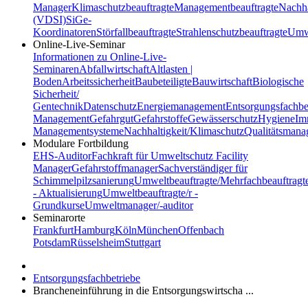
Manager
Klimaschutzbeauftragte
Managementbeauftragte
Nachha
(VDSI)
SiGe-
Koordinatoren
Störfallbeauftragte
Strahlenschutzbeauftragte
Umwe
Online-Live-Seminar
Informationen zu Online-Live-
Seminaren
Abfallwirtschaft
Altlasten |
Boden
Arbeitssicherheit
Baubeteiligte
Bauwirtschaft
Biologische
Sicherheit/
Gentechnik
Datenschutz
Energiemanagement
Entsorgungsfachbe
Management
Gefahrgut
Gefahrstoffe
Gewässerschutz
Hygiene
Im
Managementsysteme
Nachhaltigkeit/Klimaschutz
Qualitätsman
Modulare Fortbildung
EHS-Auditor
Fachkraft für Umweltschutz
Facility
Manager
Gefahrstoffmanager
Sachverständiger für
Schimmelpilzsanierung
Umweltbeauftragte/Mehrfachbeauftragt
- Aktualisierung
Umweltbeauftragte/r -
Grundkurse
Umweltmanager/-auditor
Seminarorte
Frankfurt
Hamburg
Köln
München
Offenbach
Potsdam
Rüsselsheim
Stuttgart
Entsorgungsfachbetriebe
Brancheneinführung in die Entsorgungswirtscha ...