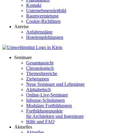
Kontakt
Unternehmensleitbild
Raumvermietung
Cookie-Richtlinen
Anreise
Anfahrtspläne
Hotelempfehlungen
Seminare
Gesamtansicht
Chronologisch
Themenbereiche
Zielgruppen
Neue Seminare und Lehrgänge
Alphabetisch
Online-Live-Seminare
Inhouse-Schulungen
Modulare Fortbildungen
Fortbildungspunkte
für Architekten und Ingenieure
Hilfe und FAQ
Aktuelles
Aktuelles