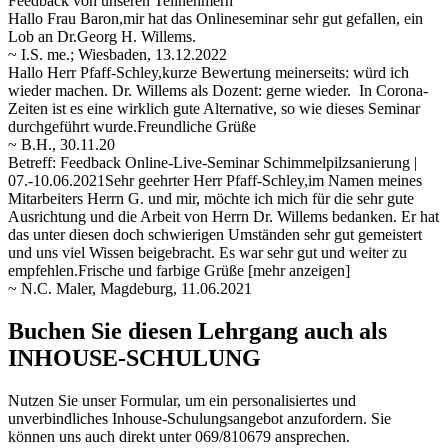
Feedback von unseren Teilnehmern
Hallo Frau Baron,mir hat das Onlineseminar sehr gut gefallen, ein
Lob an Dr.Georg H. Willems.
~ I.S. me.; Wiesbaden, 13.12.2022
Hallo Herr Pfaff-Schley,kurze Bewertung meinerseits: würd ich
wieder machen. Dr. Willems als Dozent: gerne wieder. In Corona-
Zeiten ist es eine wirklich gute Alternative, so wie dieses Seminar
durchgeführt wurde.Freundliche Grüße
~ B.H., 30.11.20
Betreff: Feedback Online-Live-Seminar Schimmelpilzsanierung |
07.-10.06.2021Sehr geehrter Herr Pfaff-Schley,im Namen meines
Mitarbeiters Herrn G. und mir, möchte ich mich für die sehr gute
Ausrichtung und die Arbeit von Herrn Dr. Willems bedanken. Er hat
das
unter diesen doch schwierigen Umständen sehr gut gemeistert
und uns viel Wissen beigebracht. Es war sehr gut und weiter zu
empfehlen.Frische und farbige Grüße
[mehr anzeigen]
~ N.C. Maler, Magdeburg, 11.06.2021
Buchen Sie diesen Lehrgang auch als
INHOUSE-SCHULUNG
Nutzen Sie unser Formular, um ein personalisiertes und
unverbindliches Inhouse-Schulungs­angebot anzufordern. Sie
können uns auch direkt unter 069/810679 ansprechen.