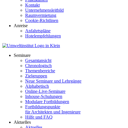
Kontakt
Unternehmensleitbild
Raumvermietung
Cookie-Richtlinen
Anreise
Anfahrtspläne
Hotelempfehlungen
Seminare
Gesamtansicht
Chronologisch
Themenbereiche
Zielgruppen
Neue Seminare und Lehrgänge
Alphabetisch
Online-Live-Seminare
Inhouse-Schulungen
Modulare Fortbildungen
Fortbildungspunkte
für Architekten und Ingenieure
Hilfe und FAQ
Aktuelles
Aktuelles