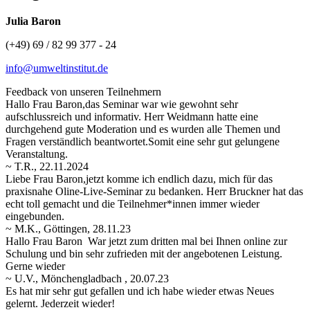
Julia Baron
(+49) 69 / 82 99 377 - 24
info@umweltinstitut.de
Feedback von unseren Teilnehmern
Hallo Frau Baron,das Seminar war wie gewohnt sehr
aufschlussreich und informativ. Herr Weidmann hatte eine
durchgehend gute Moderation und es wurden alle Themen und
Fragen verständlich beantwortet.Somit eine sehr gut gelungene
Veranstaltung.
~ T.R., 22.11.2024
Liebe Frau Baron,jetzt komme ich endlich dazu, mich für das
praxisnahe Oline-Live-Seminar zu bedanken. Herr Bruckner hat das
echt toll gemacht und die Teilnehmer*innen immer wieder
eingebunden.
~ M.K., Göttingen, 28.11.23
Hallo Frau Baron War jetzt zum dritten mal bei Ihnen online zur
Schulung und bin sehr zufrieden mit der angebotenen Leistung.
Gerne wieder
~ U.V., Mönchengladbach , 20.07.23
Es hat mir sehr gut gefallen und ich habe wieder etwas Neues
gelernt. Jederzeit wieder!