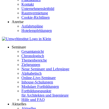
Kontakt
Unternehmensleitbild
Raumvermietung
Cookie-Richtlinen
Anreise
Anfahrtspläne
Hotelempfehlungen
Seminare
Gesamtansicht
Chronologisch
Themenbereiche
Zielgruppen
Neue Seminare und Lehrgänge
Alphabetisch
Online-Live-Seminare
Inhouse-Schulungen
Modulare Fortbildungen
Fortbildungspunkte
für Architekten und Ingenieure
Hilfe und FAQ
Aktuelles
Aktuelles