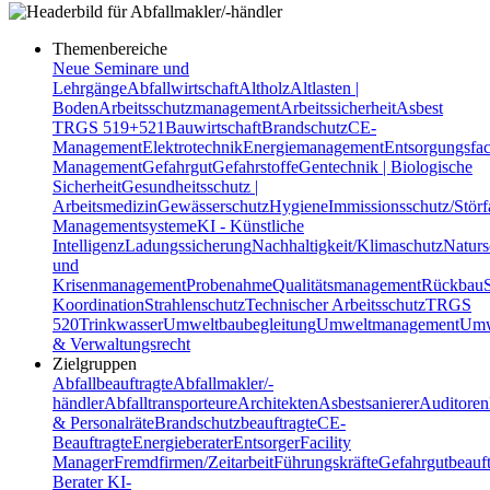
Themenbereiche
Neue Seminare und
Lehrgänge
Abfallwirtschaft
Altholz
Altlasten |
Boden
Arbeitsschutzmanagement
Arbeitssicherheit
Asbest
TRGS 519+521
Bauwirtschaft
Brandschutz
CE-
Management
Elektrotechnik
Energiemanagement
Entsorgungsfac
Management
Gefahrgut
Gefahrstoffe
Gentechnik | Biologische
Sicherheit
Gesundheitsschutz |
Arbeitsmedizin
Gewässerschutz
Hygiene
Immissionsschutz/Störf
Managementsysteme
KI - Künstliche
Intelligenz
Ladungssicherung
Nachhaltigkeit/Klimaschutz
Naturs
und
Krisenmanagement
Probenahme
Qualitätsmanagement
Rückbau
Koordination
Strahlenschutz
Technischer Arbeitsschutz
TRGS
520
Trinkwasser
Umweltbaubegleitung
Umweltmanagement
Umw
& Verwaltungsrecht
Zielgruppen
Abfallbeauftragte
Abfallmakler/-
händler
Abfalltransporteure
Architekten
Asbestsanierer
Auditoren
& Personalräte
Brandschutzbeauftragte
CE-
Beauftragte
Energieberater
Entsorger
Facility
Manager
Fremdfirmen/Zeitarbeit
Führungskräfte
Gefahrgutbeauft
Berater
KI-