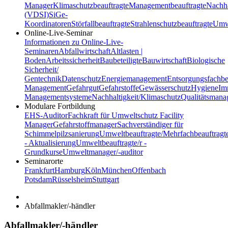
Manager
Klimaschutzbeauftragte
Managementbeauftragte
Nachha
(VDSI)
SiGe-
Koordinatoren
Störfallbeauftragte
Strahlenschutzbeauftragte
Umwe
Online-Live-Seminar
Informationen zu Online-Live-
Seminaren
Abfallwirtschaft
Altlasten |
Boden
Arbeitssicherheit
Baubeteiligte
Bauwirtschaft
Biologische
Sicherheit/
Gentechnik
Datenschutz
Energiemanagement
Entsorgungsfachbe
Management
Gefahrgut
Gefahrstoffe
Gewässerschutz
Hygiene
Im
Managementsysteme
Nachhaltigkeit/Klimaschutz
Qualitätsman
Modulare Fortbildung
EHS-Auditor
Fachkraft für Umweltschutz
Facility
Manager
Gefahrstoffmanager
Sachverständiger für
Schimmelpilzsanierung
Umweltbeauftragte/Mehrfachbeauftragt
- Aktualisierung
Umweltbeauftragte/r -
Grundkurse
Umweltmanager/-auditor
Seminarorte
Frankfurt
Hamburg
Köln
München
Offenbach
Potsdam
Rüsselsheim
Stuttgart
Abfallmakler/-händler
Abfallmakler/-händler