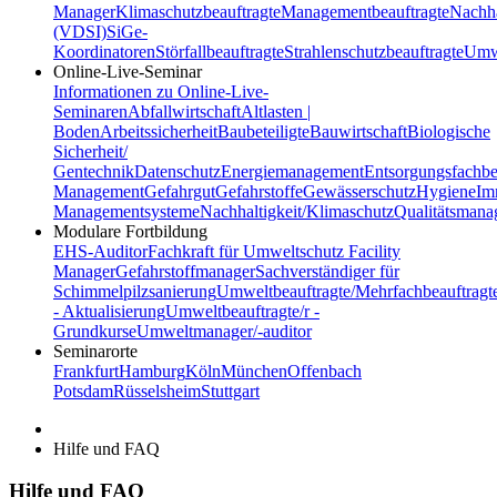
Manager
Klimaschutzbeauftragte
Managementbeauftragte
Nachha
(VDSI)
SiGe-
Koordinatoren
Störfallbeauftragte
Strahlenschutzbeauftragte
Umwe
Online-Live-Seminar
Informationen zu Online-Live-
Seminaren
Abfallwirtschaft
Altlasten |
Boden
Arbeitssicherheit
Baubeteiligte
Bauwirtschaft
Biologische
Sicherheit/
Gentechnik
Datenschutz
Energiemanagement
Entsorgungsfachbe
Management
Gefahrgut
Gefahrstoffe
Gewässerschutz
Hygiene
Im
Managementsysteme
Nachhaltigkeit/Klimaschutz
Qualitätsman
Modulare Fortbildung
EHS-Auditor
Fachkraft für Umweltschutz
Facility
Manager
Gefahrstoffmanager
Sachverständiger für
Schimmelpilzsanierung
Umweltbeauftragte/Mehrfachbeauftragt
- Aktualisierung
Umweltbeauftragte/r -
Grundkurse
Umweltmanager/-auditor
Seminarorte
Frankfurt
Hamburg
Köln
München
Offenbach
Potsdam
Rüsselsheim
Stuttgart
Hilfe und FAQ
Hilfe und FAQ