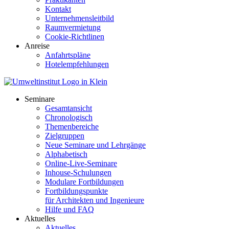
Kontakt
Unternehmensleitbild
Raumvermietung
Cookie-Richtlinen
Anreise
Anfahrtspläne
Hotelempfehlungen
Seminare
Gesamtansicht
Chronologisch
Themenbereiche
Zielgruppen
Neue Seminare und Lehrgänge
Alphabetisch
Online-Live-Seminare
Inhouse-Schulungen
Modulare Fortbildungen
Fortbildungspunkte
für Architekten und Ingenieure
Hilfe und FAQ
Aktuelles
Aktuelles