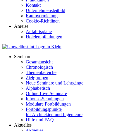
Kontakt
Unternehmensleitbild
Raumvermietung
Cookie-Richtlinen
Anreise
Anfahrtspläne
Hotelempfehlungen
Seminare
Gesamtansicht
Chronologisch
Themenbereiche
Zielgruppen
Neue Seminare und Lehrgänge
Alphabetisch
Online-Live-Seminare
Inhouse-Schulungen
Modulare Fortbildungen
Fortbildungspunkte
für Architekten und Ingenieure
Hilfe und FAQ
Aktuelles
Aktuelles