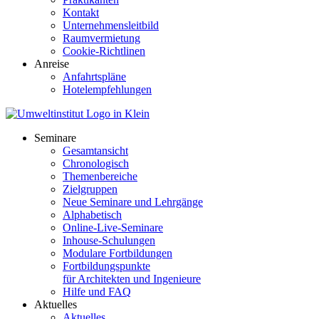
Kontakt
Unternehmensleitbild
Raumvermietung
Cookie-Richtlinen
Anreise
Anfahrtspläne
Hotelempfehlungen
Seminare
Gesamtansicht
Chronologisch
Themenbereiche
Zielgruppen
Neue Seminare und Lehrgänge
Alphabetisch
Online-Live-Seminare
Inhouse-Schulungen
Modulare Fortbildungen
Fortbildungspunkte
für Architekten und Ingenieure
Hilfe und FAQ
Aktuelles
Aktuelles