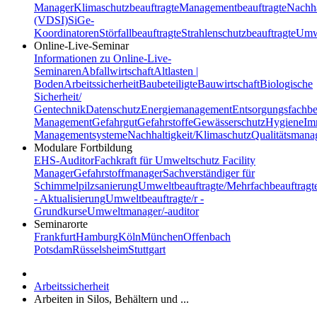
Manager
Klimaschutzbeauftragte
Managementbeauftragte
Nachha
(VDSI)
SiGe-
Koordinatoren
Störfallbeauftragte
Strahlenschutzbeauftragte
Umwe
Online-Live-Seminar
Informationen zu Online-Live-
Seminaren
Abfallwirtschaft
Altlasten |
Boden
Arbeitssicherheit
Baubeteiligte
Bauwirtschaft
Biologische
Sicherheit/
Gentechnik
Datenschutz
Energiemanagement
Entsorgungsfachbe
Management
Gefahrgut
Gefahrstoffe
Gewässerschutz
Hygiene
Im
Managementsysteme
Nachhaltigkeit/Klimaschutz
Qualitätsman
Modulare Fortbildung
EHS-Auditor
Fachkraft für Umweltschutz
Facility
Manager
Gefahrstoffmanager
Sachverständiger für
Schimmelpilzsanierung
Umweltbeauftragte/Mehrfachbeauftragt
- Aktualisierung
Umweltbeauftragte/r -
Grundkurse
Umweltmanager/-auditor
Seminarorte
Frankfurt
Hamburg
Köln
München
Offenbach
Potsdam
Rüsselsheim
Stuttgart
Arbeitssicherheit
Arbeiten in Silos, Behältern und ...