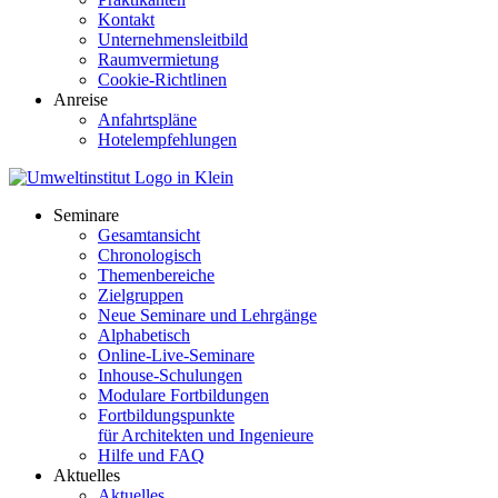
Kontakt
Unternehmensleitbild
Raumvermietung
Cookie-Richtlinen
Anreise
Anfahrtspläne
Hotelempfehlungen
Seminare
Gesamtansicht
Chronologisch
Themenbereiche
Zielgruppen
Neue Seminare und Lehrgänge
Alphabetisch
Online-Live-Seminare
Inhouse-Schulungen
Modulare Fortbildungen
Fortbildungspunkte
für Architekten und Ingenieure
Hilfe und FAQ
Aktuelles
Aktuelles