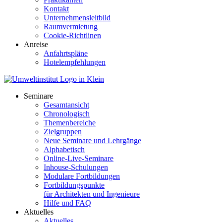
Kontakt
Unternehmensleitbild
Raumvermietung
Cookie-Richtlinen
Anreise
Anfahrtspläne
Hotelempfehlungen
Seminare
Gesamtansicht
Chronologisch
Themenbereiche
Zielgruppen
Neue Seminare und Lehrgänge
Alphabetisch
Online-Live-Seminare
Inhouse-Schulungen
Modulare Fortbildungen
Fortbildungspunkte
für Architekten und Ingenieure
Hilfe und FAQ
Aktuelles
Aktuelles