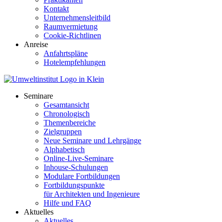
Kontakt
Unternehmensleitbild
Raumvermietung
Cookie-Richtlinen
Anreise
Anfahrtspläne
Hotelempfehlungen
Seminare
Gesamtansicht
Chronologisch
Themenbereiche
Zielgruppen
Neue Seminare und Lehrgänge
Alphabetisch
Online-Live-Seminare
Inhouse-Schulungen
Modulare Fortbildungen
Fortbildungspunkte
für Architekten und Ingenieure
Hilfe und FAQ
Aktuelles
Aktuelles