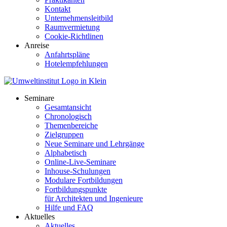
Kontakt
Unternehmensleitbild
Raumvermietung
Cookie-Richtlinen
Anreise
Anfahrtspläne
Hotelempfehlungen
Seminare
Gesamtansicht
Chronologisch
Themenbereiche
Zielgruppen
Neue Seminare und Lehrgänge
Alphabetisch
Online-Live-Seminare
Inhouse-Schulungen
Modulare Fortbildungen
Fortbildungspunkte
für Architekten und Ingenieure
Hilfe und FAQ
Aktuelles
Aktuelles