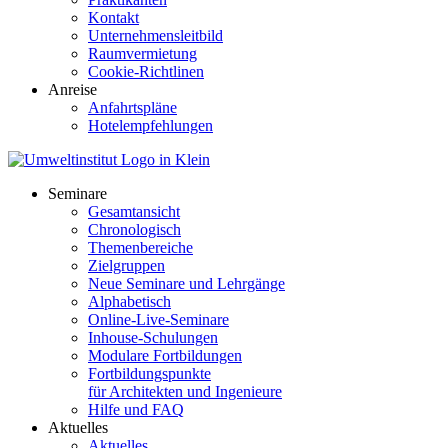
Kontakt
Unternehmensleitbild
Raumvermietung
Cookie-Richtlinen
Anreise
Anfahrtspläne
Hotelempfehlungen
Seminare
Gesamtansicht
Chronologisch
Themenbereiche
Zielgruppen
Neue Seminare und Lehrgänge
Alphabetisch
Online-Live-Seminare
Inhouse-Schulungen
Modulare Fortbildungen
Fortbildungspunkte
für Architekten und Ingenieure
Hilfe und FAQ
Aktuelles
Aktuelles