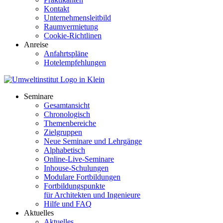
Kontakt
Unternehmensleitbild
Raumvermietung
Cookie-Richtlinen
Anreise
Anfahrtspläne
Hotelempfehlungen
Seminare
Gesamtansicht
Chronologisch
Themenbereiche
Zielgruppen
Neue Seminare und Lehrgänge
Alphabetisch
Online-Live-Seminare
Inhouse-Schulungen
Modulare Fortbildungen
Fortbildungspunkte
für Architekten und Ingenieure
Hilfe und FAQ
Aktuelles
Aktuelles