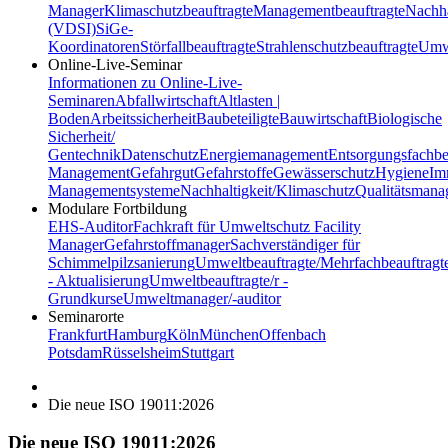
Manager
Klimaschutzbeauftragte
Managementbeauftragte
Nachha
(VDSI)
SiGe-
Koordinatoren
Störfallbeauftragte
Strahlenschutzbeauftragte
Umwe
Online-Live-Seminar
Informationen zu Online-Live-
Seminaren
Abfallwirtschaft
Altlasten |
Boden
Arbeitssicherheit
Baubeteiligte
Bauwirtschaft
Biologische
Sicherheit/
Gentechnik
Datenschutz
Energiemanagement
Entsorgungsfachbe
Management
Gefahrgut
Gefahrstoffe
Gewässerschutz
Hygiene
Im
Managementsysteme
Nachhaltigkeit/Klimaschutz
Qualitätsman
Modulare Fortbildung
EHS-Auditor
Fachkraft für Umweltschutz
Facility
Manager
Gefahrstoffmanager
Sachverständiger für
Schimmelpilzsanierung
Umweltbeauftragte/Mehrfachbeauftragt
- Aktualisierung
Umweltbeauftragte/r -
Grundkurse
Umweltmanager/-auditor
Seminarorte
Frankfurt
Hamburg
Köln
München
Offenbach
Potsdam
Rüsselsheim
Stuttgart
Die neue ISO 19011:2026
Die neue ISO 19011:2026