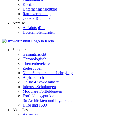
Kontakt
Unternehmensleitbild
Raumvermietung
Cookie-Richtlinen
Anreise
Anfahrtspläne
Hotelempfehlungen
Seminare
Gesamtansicht
Chronologisch
Themenbereiche
Zielgruppen
Neue Seminare und Lehrgänge
Alphabetisch
Online-Live-Seminare
Inhouse-Schulungen
Modulare Fortbildungen
Fortbildungspunkte
für Architekten und Ingenieure
Hilfe und FAQ
Aktuelles
Aktuelles