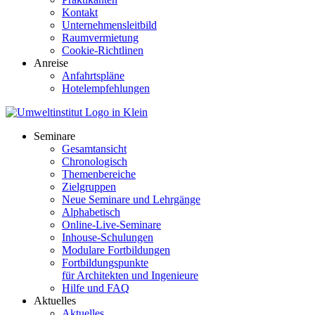
Kontakt
Unternehmensleitbild
Raumvermietung
Cookie-Richtlinen
Anreise
Anfahrtspläne
Hotelempfehlungen
Seminare
Gesamtansicht
Chronologisch
Themenbereiche
Zielgruppen
Neue Seminare und Lehrgänge
Alphabetisch
Online-Live-Seminare
Inhouse-Schulungen
Modulare Fortbildungen
Fortbildungspunkte
für Architekten und Ingenieure
Hilfe und FAQ
Aktuelles
Aktuelles