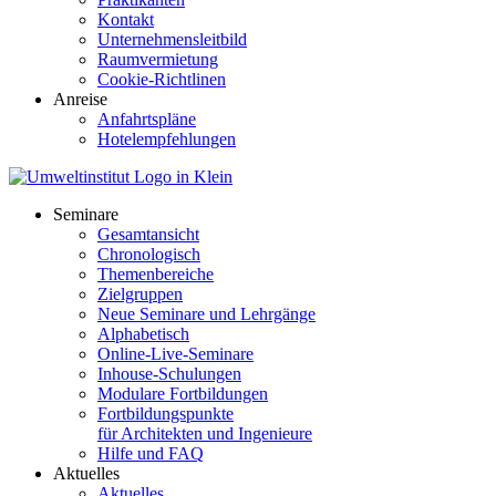
Kontakt
Unternehmensleitbild
Raumvermietung
Cookie-Richtlinen
Anreise
Anfahrtspläne
Hotelempfehlungen
Seminare
Gesamtansicht
Chronologisch
Themenbereiche
Zielgruppen
Neue Seminare und Lehrgänge
Alphabetisch
Online-Live-Seminare
Inhouse-Schulungen
Modulare Fortbildungen
Fortbildungspunkte
für Architekten und Ingenieure
Hilfe und FAQ
Aktuelles
Aktuelles