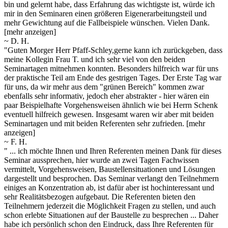
bin und gelernt habe, dass Erfahrung das wichtigste ist, würde ich
mir in
den Seminaren einen größeren Eigenerarbeitungsteil und
mehr Gewichtung auf die Fallbeispiele wünschen. Vielen Dank.
[mehr anzeigen]
~ D. H.
"Guten Morger Herr Pfaff-Schley,gerne kann ich zurückgeben, dass
meine Kollegin Frau T. und ich sehr viel von den beiden
Seminartagen mitnehmen konnten. Besonders hilfreich war für uns
der praktische Teil am Ende des gestrigen Tages. Der Erste Tag war
für
uns, da wir mehr aus dem "grünen Bereich" kommen zwar
ebenfalls sehr informativ, jedoch eher abstrakter - hier wären ein
paar Beispielhafte Vorgehensweisen ähnlich wie bei Herrn Schenk
eventuell hilfreich gewesen. Insgesamt waren wir aber mit beiden
Seminartagen und mit beiden Referenten sehr zufrieden.
[mehr
anzeigen]
~ F. H.
" ... ich möchte Ihnen und Ihren Referenten meinen Dank für dieses
Seminar aussprechen, hier wurde an zwei Tagen Fachwissen
vermittelt, Vorgehensweisen, Baustellensituationen und Lösungen
dargestellt und besprochen. Das Seminar verlangt den Teilnehmern
einiges
an Konzentration ab, ist dafür aber ist hochinteressant und
sehr Realitätsbezogen aufgebaut. Die Referenten bieten den
Teilnehmern jederzeit die Möglichkeit Fragen zu stellen, und auch
schon erlebte Situationen auf der Baustelle zu besprechen ... Daher
habe ich persönlich schon den Eindruck, dass Ihre Referenten für