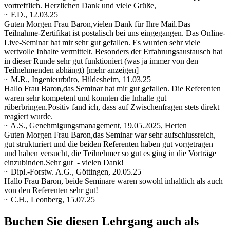
vortrefflich. Herzlichen Dank und viele Grüße,
~ F.D., 12.03.25
Guten Morgen Frau Baron,vielen Dank für Ihre Mail.Das
Teilnahme-Zertifikat ist postalisch bei uns eingegangen. Das Online-
Live-Seminar hat mir sehr gut gefallen. Es wurden sehr viele
wertvolle Inhalte vermittelt. Besonders der Erfahrungsaustausch hat
in dieser
Runde sehr gut funktioniert (was ja immer von den
Teilnehmenden abhängt)
[mehr anzeigen]
~ M.R., Ingenieurbüro, Hildesheim, 11.03.25
Hallo Frau Baron,das Seminar hat mir gut gefallen. Die Referenten
waren sehr kompetent und konnten die Inhalte gut
rüberbringen.Positiv fand ich, dass auf Zwischenfragen stets direkt
reagiert wurde.
~ A.S., Genehmigungsmanagement, 19.05.2025, Herten
Guten Morgen Frau Baron,das Seminar war sehr aufschlussreich,
gut strukturiert und die beiden Referenten haben gut vorgetragen
und haben versucht, die Teilnehmer so gut es ging in die Vorträge
einzubinden.Sehr gut - vielen Dank!
~ Dipl.-Forstw. A.G., Göttingen, 20.05.25
Hallo Frau Baron, beide Seminare waren sowohl inhaltlich als auch
von den Referenten sehr gut!
~ C.H., Leonberg, 15.07.25
Buchen Sie diesen Lehrgang auch als