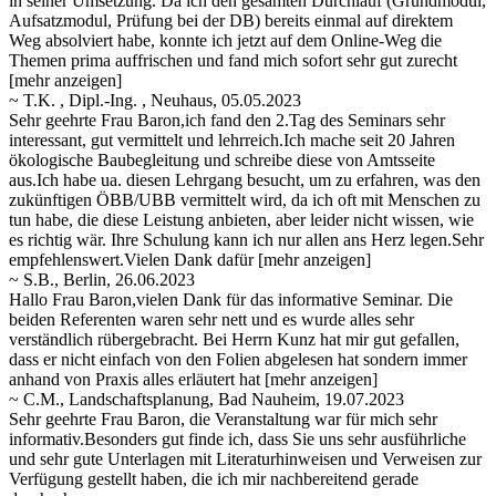
in seiner Umsetzung. Da ich den gesamten Durchlauf (Grundmodul,
Aufsatzmodul, Prüfung bei der DB) bereits einmal auf direktem
Weg absolviert habe, konnte ich jetzt auf dem Online-Weg die
Themen
prima auffrischen und fand mich sofort sehr gut zurecht
[mehr anzeigen]
~ T.K. , Dipl.-Ing. , Neuhaus, 05.05.2023
Sehr geehrte Frau Baron,ich fand den 2.Tag des Seminars sehr
interessant, gut vermittelt und lehrreich.Ich mache seit 20 Jahren
ökologische Baubegleitung und schreibe diese von Amtsseite
aus.Ich habe ua. diesen Lehrgang besucht, um zu erfahren, was den
zukünftigen
ÖBB/UBB vermittelt wird, da ich oft mit Menschen zu
tun habe, die diese Leistung anbieten, aber leider nicht wissen, wie
es richtig wär. Ihre Schulung kann ich nur allen ans Herz legen.Sehr
empfehlenswert.Vielen Dank dafür
[mehr anzeigen]
~ S.B., Berlin, 26.06.2023
Hallo Frau Baron,vielen Dank für das informative Seminar. Die
beiden Referenten waren sehr nett und es wurde alles sehr
verständlich rübergebracht. Bei Herrn Kunz hat mir gut gefallen,
dass er nicht einfach von den Folien abgelesen hat sondern immer
anhand
von Praxis alles erläutert hat
[mehr anzeigen]
~ C.M., Landschaftsplanung, Bad Nauheim, 19.07.2023
Sehr geehrte Frau Baron, die Veranstaltung war für mich sehr
informativ.Besonders gut finde ich, dass Sie uns sehr ausführliche
und sehr gute Unterlagen mit Literaturhinweisen und Verweisen zur
Verfügung gestellt haben, die ich mir nachbereitend gerade