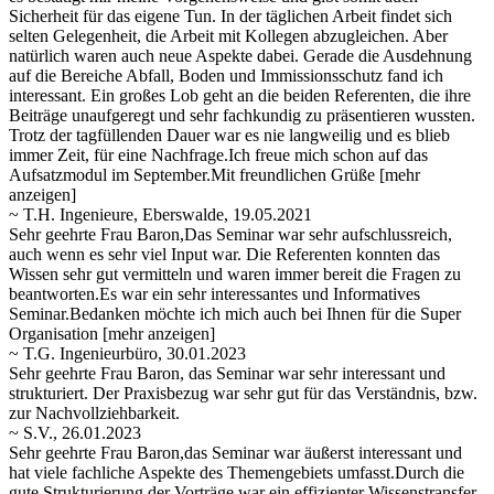
Sicherheit für das eigene Tun. In der täglichen Arbeit findet sich
selten Gelegenheit, die Arbeit mit Kollegen abzugleichen. Aber
natürlich waren auch neue Aspekte dabei. Gerade die Ausdehnung
auf die Bereiche Abfall, Boden und Immissionsschutz fand ich
interessant. Ein großes Lob geht an die beiden Referenten, die ihre
Beiträge unaufgeregt und sehr fachkundig zu präsentieren wussten.
Trotz der tagfüllenden Dauer war es nie langweilig und es blieb
immer Zeit, für eine Nachfrage.Ich freue mich schon auf das
Aufsatzmodul im September.Mit freundlichen Grüße
[mehr
anzeigen]
~ T.H. Ingenieure, Eberswalde, 19.05.2021
Sehr geehrte Frau Baron,Das Seminar war sehr aufschlussreich,
auch wenn es sehr viel Input war. Die Referenten konnten das
Wissen sehr gut vermitteln und waren immer bereit die Fragen zu
beantworten.Es war ein sehr interessantes und Informatives
Seminar.Bedanken
möchte ich mich auch bei Ihnen für die Super
Organisation
[mehr anzeigen]
~ T.G. Ingenieurbüro, 30.01.2023
Sehr geehrte Frau Baron, das Seminar war sehr interessant und
strukturiert. Der Praxisbezug war sehr gut für das Verständnis, bzw.
zur Nachvollziehbarkeit.
~ S.V., 26.01.2023
Sehr geehrte Frau Baron,das Seminar war äußerst interessant und
hat viele fachliche Aspekte des Themengebiets umfasst.Durch die
gute Strukturierung der Vorträge war ein effizienter Wissenstransfer