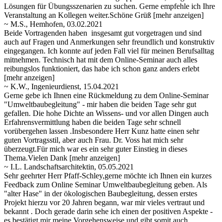
Lösungen für Übungsszenarien zu suchen. Gerne empfehle ich Ihre
Veranstaltung an Kollegen weiter.Schöne Grüß
[mehr anzeigen]
~ M.S., Hemhofen, 03.02.2021
Beide Vortragenden haben insgesamt gut vorgetragen und sind
auch auf Fragen und Anmerkungen sehr freundlich und konstruktiv
eingegangen. Ich konnte auf jeden Fall viel für meinen Berufsalltag
mitnehmen. Technisch hat mit dem Online-Seminar auch alles
reibungslos
funktioniert, das habe ich schon ganz anders erlebt
[mehr anzeigen]
~ K.W., Ingenieurdienst, 15.04.2021
Gerne gebe ich Ihnen eine Rückmeldung zu dem Online-Seminar
"Umweltbaubegleitung" - mir haben die beiden Tage sehr gut
gefallen. Die hohe Dichte an Wissens- und vor allen Dingen auch
Erfahrensvermittlung haben die beiden Tage sehr schnell
vorübergehen lassen
.Insbesondere Herr Kunz hatte einen sehr
guten Vortragsstil, aber auch Frau. Dr. Voss hat mich sehr
überzeugt.Für mich war es ein sehr guter Einstieg in dieses
Thema.Vielen Dank
[mehr anzeigen]
~ I.L. Landschaftsarchitektin, 05.05.2021
Sehr geehrter Herr Pfaff-Schley,gerne möchte ich Ihnen ein kurzes
Feedback zum Online Seminar Umweltbaubegleitung geben. Als
"alter Hase" in der ökologischen Baubegleitung, dessen erstes
Projekt hierzu vor 20 Jahren begann, war mir vieles vertraut und
bekannt
. Doch gerade darin sehe ich einen der positiven Aspekte -
es bestätigt mir meine Vorgehensweise und gibt somit auch