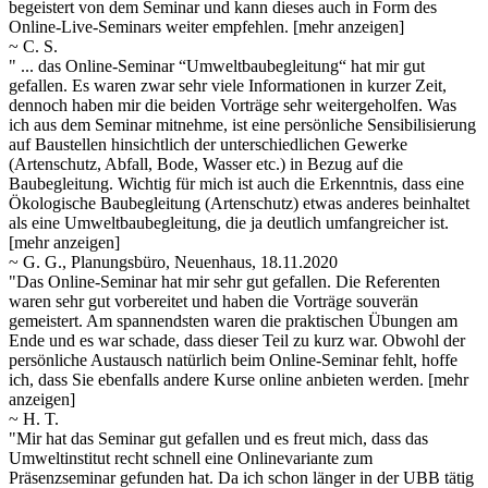
begeistert von dem Seminar und kann dieses auch in Form des
Online-Live-Seminars weiter empfehlen.
[mehr anzeigen]
~ C. S.
" ... das Online-Seminar “Umweltbaubegleitung“ hat mir gut
gefallen. Es waren zwar sehr viele Informationen in kurzer Zeit,
dennoch haben mir die beiden Vorträge sehr weitergeholfen. Was
ich aus dem Seminar mitnehme, ist eine persönliche Sensibilisierung
auf Baustellen hinsichtlich der unterschiedlichen Gewerke
(Artenschutz, Abfall, Bode, Wasser etc.) in Bezug auf die
Baubegleitung. Wichtig für mich ist auch die Erkenntnis, dass eine
Ökologische Baubegleitung (Artenschutz) etwas anderes beinhaltet
als eine Umweltbaubegleitung, die ja deutlich umfangreicher ist.
[mehr anzeigen]
~ G. G., Planungsbüro, Neuenhaus, 18.11.2020
"Das Online-Seminar hat mir sehr gut gefallen. Die Referenten
waren sehr gut vorbereitet und haben die Vorträge souverän
gemeistert. Am spannendsten waren die praktischen Übungen am
Ende und es war schade, dass dieser Teil zu kurz war. Obwohl der
persönliche
Austausch natürlich beim Online-Seminar fehlt, hoffe
ich, dass Sie ebenfalls andere Kurse online anbieten werden.
[mehr
anzeigen]
~ H. T.
"Mir hat das Seminar gut gefallen und es freut mich, dass das
Umweltinstitut recht schnell eine Onlinevariante zum
Präsenzseminar gefunden hat. Da ich schon länger in der UBB tätig