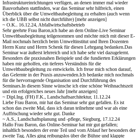
Infrastruktureinrichtungen verfügen, an denen immer mal wieder
Bauvorhaben stattfinden, war das Seminar sehr hilfreich, einen
Überblick
über die Umweltbaubegleitung zu erhalten (auch wenn
ich die UBB selbst nicht durchführe)
[mehr anzeigen]
~ O.K.. 16.12.24, Abfallwirtschaftsbetrieb
Sehr geehrte Frau Baron,ich habe an dem Online-Live Seminar
Umweltbaubegleitung teilgenommen und möchte mich mit dieser E-
Mail nochmals herzlich beim Umweltinstitut und Ihren Dozenten
Herrn Kunz und Herrn Schenk für diesen Lehrgang bedanken.Das
Seminar war
äußerst lehrreich und ich habe sehr viel dazugelernt.
Besonders die praxisnahen Beispiele und die fundierten Erklärungen
haben mir geholfen, ein tieferes Verständnis für die
Umweltbaubegleitung zu entwickeln. Ich freue mich schon darauf,
das Gelernte in der Praxis anzuwenden.Ich bedanke mich nochmals
für die hervorragende Organisation und Durchführung des
Seminars.In diesem Sinne wünsche ich eine schöne Weihnachtszeit
und ein erfolgreiches neues Jahr
[mehr anzeigen]
~ Dipl.Ing. (FH) F.K., Landschaftsarchitektur, 11.12.24
Liebe Frau Baron, mir hat das Seminar sehr gut gefallen. Es ist
schon das zweite Mal, dass ich daran teilnehme und war als eine
Auffrischung wieder sehr gut. Danke
~ A.S., Landschaftsplanung und -pflege, Siegburg, 17.12.24
Hallo Frau Baron, das Online-Seminar hat mir gut gefallen;
inhaltlich besonders der erste Teil und vom Ablauf her besonders der
zweite Tag. Alles ging reibungslos über die Bühne und klappte