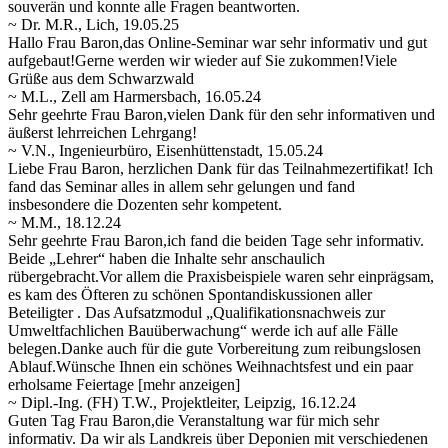
souverän und konnte alle Fragen beantworten.
~ Dr. M.R., Lich, 19.05.25
Hallo Frau Baron,das Online-Seminar war sehr informativ und gut
aufgebaut!Gerne werden wir wieder auf Sie zukommen!Viele
Grüße aus dem Schwarzwald
~ M.L., Zell am Harmersbach, 16.05.24
Sehr geehrte Frau Baron,vielen Dank für den sehr informativen und
äußerst lehrreichen Lehrgang!
~ V.N., Ingenieurbüro, Eisenhüttenstadt, 15.05.24
Liebe Frau Baron, herzlichen Dank für das Teilnahmezertifikat! Ich
fand das Seminar alles in allem sehr gelungen und fand
insbesondere die Dozenten sehr kompetent.
~ M.M., 18.12.24
Sehr geehrte Frau Baron,ich fand die beiden Tage sehr informativ.
Beide „Lehrer“ haben die Inhalte sehr anschaulich
rübergebracht.Vor allem die Praxisbeispiele waren sehr einprägsam,
es kam des Öfteren zu schönen Spontandiskussionen aller
Beteiligter
. Das Aufsatzmodul „Qualifikationsnachweis zur
Umweltfachlichen Bauüberwachung“ werde ich auf alle Fälle
belegen.Danke auch für die gute Vorbereitung zum reibungslosen
Ablauf.Wünsche Ihnen ein schönes Weihnachtsfest und ein paar
erholsame Feiertage
[mehr anzeigen]
~ Dipl.-Ing. (FH) T.W., Projektleiter, Leipzig, 16.12.24
Guten Tag Frau Baron,die Veranstaltung war für mich sehr
informativ. Da wir als Landkreis über Deponien mit verschiedenen