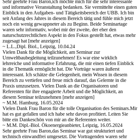
Sehr geehrte Frau Baron,ich möchte mich für die sehr interessante
und informative Veranstaltung bedanken. Sie vermittelte einen guten
Einblick in den Aufgaben- und Tätigkeitsbereich der UBB. Ich bin
seit Anfang des Jahres in diesem Bereich tätig und fühle
mich jetzt
noch ein wenig gewappneter als zu Beginn. Beide Seminartage
waren sehr informativ, wobei mir der zweite, der eher den
naturschutzrechtlichen Aspekt in den Fokus gestellt hat, etwas mehr
zugesagt hat
[mehr anzeigen]
~ L.L.,Dipl. Biol., Leipzig, 10.04.24
Vielen Dank für die Möglichkeit, am Seminar zur
Umweltbaubegleitung teilzunehmen! Es war eine wirklich
lehrreiche und informative Erfahrung, die mir einen tiefen Einblick
in die Thematik ermöglicht hat. Die Vorträge waren äußerst
interessant. Ich schätze
die Gelegenheit, mein Wissen in diesem
Bereich zu vertiefen und freue mich darauf, das Gelernte in die
Praxis umzusetzen. Vielen Dank an die Organisatoren und
Referenten für ihre engagierte Arbeit und die Möglichkeit, an
diesem Seminar teilzunehmen
[mehr anzeigen]
~ M.M. Hamburg, 16.05.2024
Vielen Dank Frau Baron für die tolle Organisation des Seminars.Mir
hat es gut gefallen und ich habe sehr davon profitiert. Leiten Sie
bitte ein Dankeschön von mir an die Referenten weiter.
~ M.M. Dipl.-Biol. Ökoenergieanbieter, Leipzig, 16.05.2024
Sehr geehrte Frau Baron,das Seminar war gut strukturiert und
technisch einwandfrei umgesetzt. Die Vortragenden waren sehr