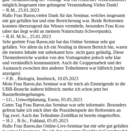
möglich.Insgesamt eine gelungene Veranstaltung.Vielen Dank!
~ R.M., 25.01.2023
Hallo Frau Baron,vielen Dank für das Seminar, welches insgesamt
mir gut gefallen hat und eine Bereicherung war. Beide Referenten
konnten überzeugend das Wissen vermitteln, besonders Frau Koss
(aber das liegt wohl an meinem Naturschutz-Schwerpunkt).
~ R.H. M.Sc., 25.01.2023
Sehr geehrte Frau Baron,mir hat das Online Seminar sehr gut
gefallen. Vor allem da ich ein Neuling in diesem Bereich bin, waren
die meisten Inhalte mir unbekannt bzw. nicht ganz geläufig. Diese
Themenbereiche wurden von den Vortragenden jedoch sehr klar
und
verständlich kommuniziert. Auch die Gruppenarbeit und der
Austausch zwischen den anderen Teilnehmern war hilfreich
[mehr
anzeigen]
~ F.B. , Biologist, Innsbruck, 10.05.2023
Moin Frau Baron,das Seminar war für mich als Einsteigende in die
UBB-Branche äußerst hilfreich; merke ich schon jetzt bei
Baustellenbegehungen.
~ I.G., Umweltplanung, Esens, 05.05.2023
Guten Tag Frau Baron,das Seminar war sehr informativ. Besonders
gefreut habe ich mich über die Praxisbeispiele der Referenten an
Tag zwei. Auch das Teilnahme-Zertifikat ist bereits eingetroffen.
~ H.J. , B.Sc., Fuldatal, 05.05.2023
Hallo Frau Baron,das Online-Live-Seminar hat mir sehr gut gefallen