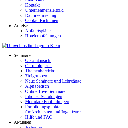
Kontakt
Unternehmensleitbild
Raumvermietung
Cookie-Richtlinen
Anreise
Anfahrtspläne
Hotelempfehlungen
Seminare
Gesamtansicht
Chronologisch
Themenbereiche
Zielgruppen
Neue Seminare und Lehrgänge
Alphabetisch
Online-Live-Seminare
Inhouse-Schulungen
Modulare Fortbildungen
Fortbildungspunkte
für Architekten und Ingenieure
Hilfe und FAQ
Aktuelles
Aktuelles