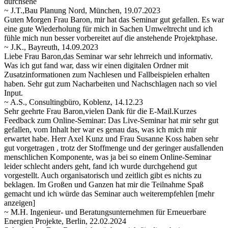
durchsehe
~ J.T.,Bau Planung Nord, München, 19.07.2023
Guten Morgen Frau Baron, mir hat das Seminar gut gefallen. Es war
eine gute Wiederholung für mich in Sachen Umweltrecht und ich
fühle mich nun besser vorbereitet auf die anstehende Projektphase.
~ J.K., Bayreuth, 14.09.2023
Liebe Frau Baron,das Seminar war sehr lehrreich und informativ.
Was ich gut fand war, dass wir einen digitalen Ordner mit
Zusatzinformationen zum Nachlesen und Fallbeispielen erhalten
haben. Sehr gut zum Nacharbeiten und Nachschlagen nach so viel
Input.
~ A.S., Consultingbüro, Koblenz, 14.12.23
Sehr geehrte Frau Baron,vielen Dank für die E-Mail.Kurzes
Feedback zum Online-Seminar: Das Live-Seminar hat mir sehr gut
gefallen, vom Inhalt her war es genau das, was ich mich mir
erwartet habe. Herr Axel Kunz und Frau Susanne Koss haben sehr
gut vorgetragen
, trotz der Stoffmenge und der geringer ausfallenden
menschlichen Komponente, was ja bei so einem Online-Seminar
leider schlecht anders geht, fand ich wurde durchgehend gut
vorgestellt. Auch organisatorisch und zeitlich gibt es nichts zu
beklagen. Im Großen und Ganzen hat mir die Teilnahme Spaß
gemacht und ich würde das Seminar auch weiterempfehlen
[mehr
anzeigen]
~ M.H. Ingenieur- und Beratungsunternehmen für Erneuerbare
Energien Projekte, Berlin, 22.02.2024