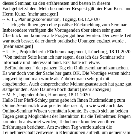
dieses Seminar, zu den erfahrensten und besten in diesem
Fachgebiet zählen. Mein besonderer Respekt gilt hier Frau Koss und
Herrn Kunz.
[mehr anzeigen]
~ V. L., Planungskoordination, Töging, 03.12.2020
" ... ich gebe Ihnen gern eine positive Rückmeldung zum Seminar.
Insbesondere verfügten die Vortragenden über einen sehr guten
Überblick und konnten alle Fragen gut beantworten. Der zweite Teil
war noch besser, da er durch praktische Übungen ergänzt wurde
.
[mehr anzeigen]
~ U. H., Projektleiterin Flächenmanagement, Lüneburg, 18.11.2020
"Von meiner Seite kann ich nur sagen, dass ich das Seminar sehr
informativ und interessant fand. Erst hatte ich etwas
„Befürchtungen“ den ganzen Tag ein Onlineseminar mitzumachen.
Es war doch von der Sache her ganz OK. Die Vorträge waren nicht
langweilig
und man wurde als Zuhörer nach sehr gut mit
eingebunden. Auch entsprechender Meinungsaustausch hat ganz gut
stattgefunden. Also Daumen hoch dafür!
[mehr anzeigen]
~ M. S., Ingenieurbüro, Hamburg, 18.11.2020
Hallo Herr Pfaff-Schley,gerne gebe ich Ihnen Rückmeldung zum
Online-Seminar.Ich war positiv überrascht, in wie weit auch das
Online-Seminar Wissen vermitteln konnte. Es ergab sich an beiden
Tagen genug Möglichkeit der Interaktion für die Teilnehmer. Fragen
konnten beantwortet werden, Teilnehmer konnten von ihren
Erfahrungen berichten. Am zweiten Tag wurde zudem die
Teilnehmerschaft zeitweise in Kleingruppen aufteilt, um gemeinsam