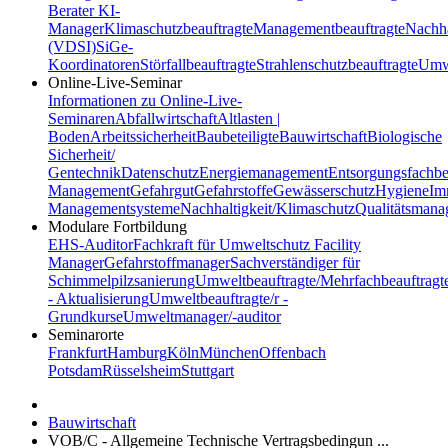
Berater
KI-
Manager
Klimaschutzbeauftragte
Managementbeauftragte
Nachha
(VDSI)
SiGe-
Koordinatoren
Störfallbeauftragte
Strahlenschutzbeauftragte
Umwe
Online-Live-Seminar
Informationen zu Online-Live-
Seminaren
Abfallwirtschaft
Altlasten |
Boden
Arbeitssicherheit
Baubeteiligte
Bauwirtschaft
Biologische
Sicherheit/
Gentechnik
Datenschutz
Energiemanagement
Entsorgungsfachbe
Management
Gefahrgut
Gefahrstoffe
Gewässerschutz
Hygiene
Im
Managementsysteme
Nachhaltigkeit/Klimaschutz
Qualitätsman
Modulare Fortbildung
EHS-Auditor
Fachkraft für Umweltschutz
Facility
Manager
Gefahrstoffmanager
Sachverständiger für
Schimmelpilzsanierung
Umweltbeauftragte/Mehrfachbeauftragt
- Aktualisierung
Umweltbeauftragte/r -
Grundkurse
Umweltmanager/-auditor
Seminarorte
Frankfurt
Hamburg
Köln
München
Offenbach
Potsdam
Rüsselsheim
Stuttgart
Bauwirtschaft
VOB/C - Allgemeine Technische Vertragsbedingun ...