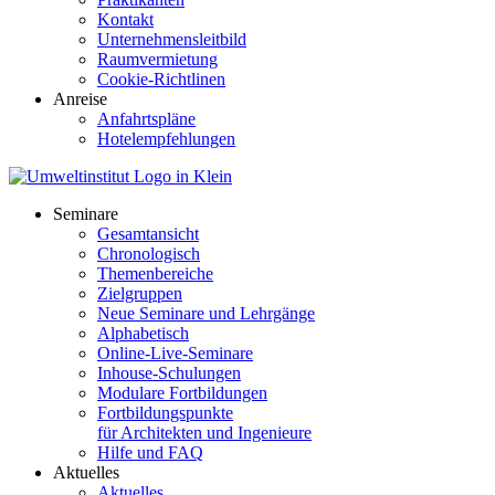
Kontakt
Unternehmensleitbild
Raumvermietung
Cookie-Richtlinen
Anreise
Anfahrtspläne
Hotelempfehlungen
Seminare
Gesamtansicht
Chronologisch
Themenbereiche
Zielgruppen
Neue Seminare und Lehrgänge
Alphabetisch
Online-Live-Seminare
Inhouse-Schulungen
Modulare Fortbildungen
Fortbildungspunkte
für Architekten und Ingenieure
Hilfe und FAQ
Aktuelles
Aktuelles