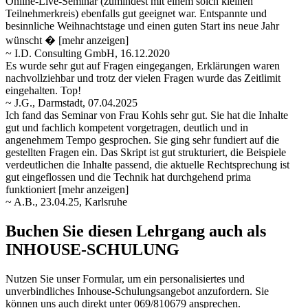
Online-Live-Seminar (zumindest mit einem solch kleinen
Teilnehmerkreis) ebenfalls gut geeignet war. Entspannte und
besinnliche Weihnachtstage und einen guten Start ins neue Jahr
wünscht �
[mehr anzeigen]
~ I.D. Consulting GmbH, 16.12.2020
Es wurde sehr gut auf Fragen eingegangen, Erklärungen waren
nachvollziehbar und trotz der vielen Fragen wurde das Zeitlimit
eingehalten. Top!
~ J.G., Darmstadt, 07.04.2025
Ich fand das Seminar von Frau Kohls sehr gut. Sie hat die Inhalte
gut und fachlich kompetent vorgetragen, deutlich und in
angenehmem Tempo gesprochen. Sie ging sehr fundiert auf die
gestellten Fragen ein. Das Skript ist gut strukturiert, die Beispiele
verdeutlichen
die Inhalte passend, die aktuelle Rechtsprechung ist
gut eingeflossen und die Technik hat durchgehend prima
funktioniert
[mehr anzeigen]
~ A.B., 23.04.25, Karlsruhe
Buchen Sie diesen Lehrgang auch als
INHOUSE-SCHULUNG
Nutzen Sie unser Formular, um ein personalisiertes und
unverbindliches Inhouse-Schulungs­angebot anzufordern. Sie
können uns auch direkt unter 069/810679 ansprechen.