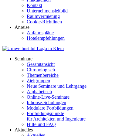
Kontakt
Unternehmensleitbild
Raumvermietung
Cookie-Richtlinen
Anreise
Anfahrtspläne
Hotelempfehlungen
Seminare
Gesamtansicht
Chronologisch
Themenbereiche
Zielgruppen
Neue Seminare und Lehrgänge
Alphabetisch
Online-Live-Seminare
Inhouse-Schulungen
Modulare Fortbildungen
Fortbildungspunkte
für Architekten und Ingenieure
Hilfe und FAQ
Aktuelles
Aktuelles