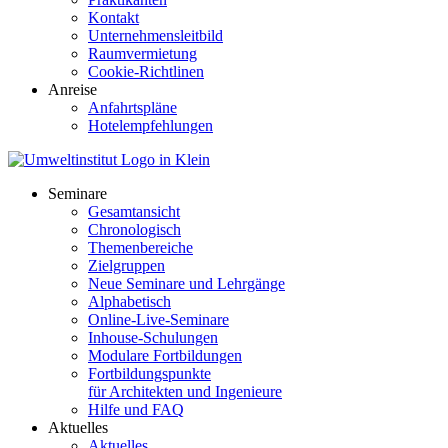
Kontakt
Unternehmensleitbild
Raumvermietung
Cookie-Richtlinen
Anreise
Anfahrtspläne
Hotelempfehlungen
Seminare
Gesamtansicht
Chronologisch
Themenbereiche
Zielgruppen
Neue Seminare und Lehrgänge
Alphabetisch
Online-Live-Seminare
Inhouse-Schulungen
Modulare Fortbildungen
Fortbildungspunkte
für Architekten und Ingenieure
Hilfe und FAQ
Aktuelles
Aktuelles