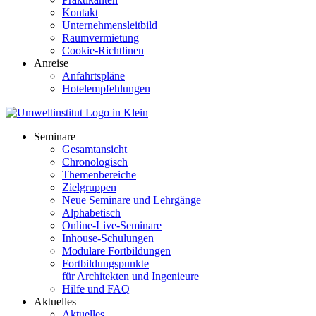
Kontakt
Unternehmensleitbild
Raumvermietung
Cookie-Richtlinen
Anreise
Anfahrtspläne
Hotelempfehlungen
Seminare
Gesamtansicht
Chronologisch
Themenbereiche
Zielgruppen
Neue Seminare und Lehrgänge
Alphabetisch
Online-Live-Seminare
Inhouse-Schulungen
Modulare Fortbildungen
Fortbildungspunkte
für Architekten und Ingenieure
Hilfe und FAQ
Aktuelles
Aktuelles