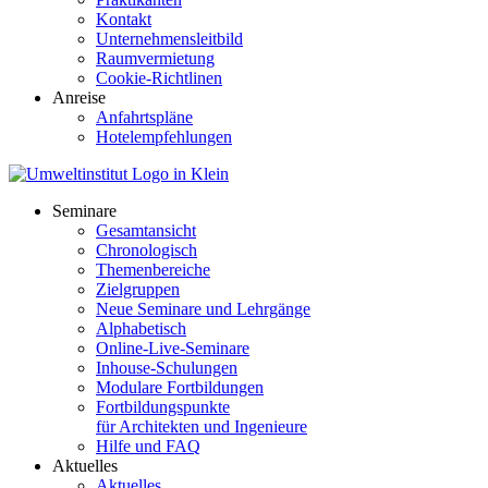
Kontakt
Unternehmensleitbild
Raumvermietung
Cookie-Richtlinen
Anreise
Anfahrtspläne
Hotelempfehlungen
Seminare
Gesamtansicht
Chronologisch
Themenbereiche
Zielgruppen
Neue Seminare und Lehrgänge
Alphabetisch
Online-Live-Seminare
Inhouse-Schulungen
Modulare Fortbildungen
Fortbildungspunkte
für Architekten und Ingenieure
Hilfe und FAQ
Aktuelles
Aktuelles