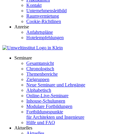
Kontakt
Unternehmensleitbild
Raumvermietung
Cookie-Richtlinen
Anreise
Anfahrtspläne
Hotelempfehlungen
Seminare
Gesamtansicht
Chronologisch
Themenbereiche
Zielgruppen
Neue Seminare und Lehrgänge
Alphabetisch
Online-Live-Seminare
Inhouse-Schulungen
Modulare Fortbildungen
Fortbildungspunkte
für Architekten und Ingenieure
Hilfe und FAQ
Aktuelles
Aktuelles