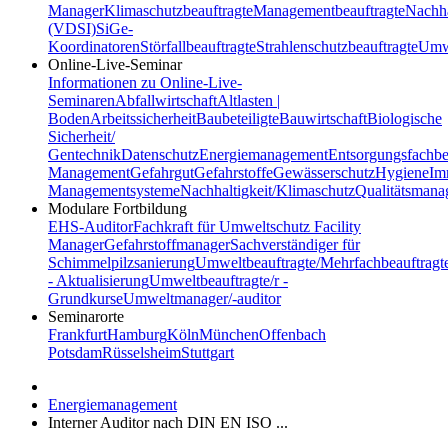
Manager
Klimaschutzbeauftragte
Managementbeauftragte
Nachha
(VDSI)
SiGe-
Koordinatoren
Störfallbeauftragte
Strahlenschutzbeauftragte
Umwe
Online-Live-Seminar
Informationen zu Online-Live-
Seminaren
Abfallwirtschaft
Altlasten |
Boden
Arbeitssicherheit
Baubeteiligte
Bauwirtschaft
Biologische
Sicherheit/
Gentechnik
Datenschutz
Energiemanagement
Entsorgungsfachbe
Management
Gefahrgut
Gefahrstoffe
Gewässerschutz
Hygiene
Im
Managementsysteme
Nachhaltigkeit/Klimaschutz
Qualitätsman
Modulare Fortbildung
EHS-Auditor
Fachkraft für Umweltschutz
Facility
Manager
Gefahrstoffmanager
Sachverständiger für
Schimmelpilzsanierung
Umweltbeauftragte/Mehrfachbeauftragt
- Aktualisierung
Umweltbeauftragte/r -
Grundkurse
Umweltmanager/-auditor
Seminarorte
Frankfurt
Hamburg
Köln
München
Offenbach
Potsdam
Rüsselsheim
Stuttgart
Energiemanagement
Interner Auditor nach DIN EN ISO ...