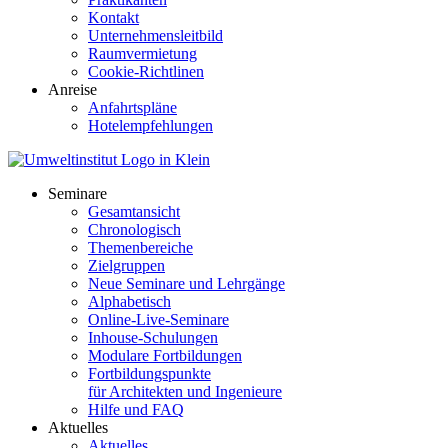
Kontakt
Unternehmensleitbild
Raumvermietung
Cookie-Richtlinen
Anreise
Anfahrtspläne
Hotelempfehlungen
Seminare
Gesamtansicht
Chronologisch
Themenbereiche
Zielgruppen
Neue Seminare und Lehrgänge
Alphabetisch
Online-Live-Seminare
Inhouse-Schulungen
Modulare Fortbildungen
Fortbildungspunkte
für Architekten und Ingenieure
Hilfe und FAQ
Aktuelles
Aktuelles