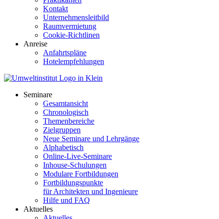
Kontakt
Unternehmensleitbild
Raumvermietung
Cookie-Richtlinen
Anreise
Anfahrtspläne
Hotelempfehlungen
Seminare
Gesamtansicht
Chronologisch
Themenbereiche
Zielgruppen
Neue Seminare und Lehrgänge
Alphabetisch
Online-Live-Seminare
Inhouse-Schulungen
Modulare Fortbildungen
Fortbildungspunkte
für Architekten und Ingenieure
Hilfe und FAQ
Aktuelles
Aktuelles