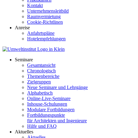
Kontakt
Unternehmensleitbild
Raumvermietung
Cookie-Richtlinen
Anreise
Anfahrtspläne
Hotelempfehlungen
Seminare
Gesamtansicht
Chronologisch
Themenbereiche
Zielgruppen
Neue Seminare und Lehrgänge
Alphabetisch
Online-Live-Seminare
Inhouse-Schulungen
Modulare Fortbildungen
Fortbildungspunkte
für Architekten und Ingenieure
Hilfe und FAQ
Aktuelles
Aktuelles