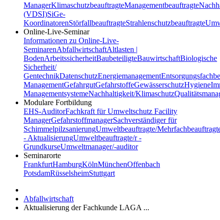
Manager
Klimaschutzbeauftragte
Managementbeauftragte
Nachha
(VDSI)
SiGe-
Koordinatoren
Störfallbeauftragte
Strahlenschutzbeauftragte
Umwe
Online-Live-Seminar
Informationen zu Online-Live-
Seminaren
Abfallwirtschaft
Altlasten |
Boden
Arbeitssicherheit
Baubeteiligte
Bauwirtschaft
Biologische
Sicherheit/
Gentechnik
Datenschutz
Energiemanagement
Entsorgungsfachbe
Management
Gefahrgut
Gefahrstoffe
Gewässerschutz
Hygiene
Im
Managementsysteme
Nachhaltigkeit/Klimaschutz
Qualitätsman
Modulare Fortbildung
EHS-Auditor
Fachkraft für Umweltschutz
Facility
Manager
Gefahrstoffmanager
Sachverständiger für
Schimmelpilzsanierung
Umweltbeauftragte/Mehrfachbeauftragt
- Aktualisierung
Umweltbeauftragte/r -
Grundkurse
Umweltmanager/-auditor
Seminarorte
Frankfurt
Hamburg
Köln
München
Offenbach
Potsdam
Rüsselsheim
Stuttgart
Abfallwirtschaft
Aktualisierung der Fachkunde LAGA ...