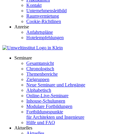
Kontakt
Unternehmensleitbild
Raumvermietung
Cookie-Richtlinen
Anreise
Anfahrtspläne
Hotelempfehlungen
Seminare
Gesamtansicht
Chronologisch
Themenbereiche
Zielgruppen
Neue Seminare und Lehrgänge
Alphabetisch
Online-Live-Seminare
Inhouse-Schulungen
Modulare Fortbildungen
Fortbildungspunkte
für Architekten und Ingenieure
Hilfe und FAQ
Aktuelles
Aktuelles