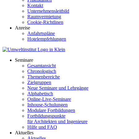
Kontakt
Unternehmensleitbild
Raumvermietung
Cookie-Richtlinen
Anreise
Anfahrtspläne
Hotelempfehlungen
Seminare
Gesamtansicht
Chronologisch
Themenbereiche
Zielgruppen
Neue Seminare und Lehrgänge
Alphabetisch
Online-Live-Seminare
Inhouse-Schulungen
Modulare Fortbildungen
Fortbildungspunkte
für Architekten und Ingenieure
Hilfe und FAQ
Aktuelles
Aktuelles