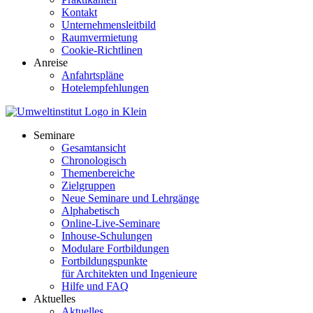
Kontakt
Unternehmensleitbild
Raumvermietung
Cookie-Richtlinen
Anreise
Anfahrtspläne
Hotelempfehlungen
Seminare
Gesamtansicht
Chronologisch
Themenbereiche
Zielgruppen
Neue Seminare und Lehrgänge
Alphabetisch
Online-Live-Seminare
Inhouse-Schulungen
Modulare Fortbildungen
Fortbildungspunkte
für Architekten und Ingenieure
Hilfe und FAQ
Aktuelles
Aktuelles