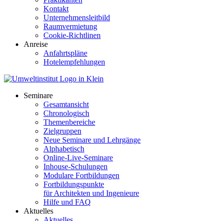
Kontakt
Unternehmensleitbild
Raumvermietung
Cookie-Richtlinen
Anreise
Anfahrtspläne
Hotelempfehlungen
Seminare
Gesamtansicht
Chronologisch
Themenbereiche
Zielgruppen
Neue Seminare und Lehrgänge
Alphabetisch
Online-Live-Seminare
Inhouse-Schulungen
Modulare Fortbildungen
Fortbildungspunkte
für Architekten und Ingenieure
Hilfe und FAQ
Aktuelles
Aktuelles