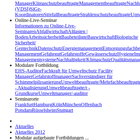
Manager
Klimaschutzbeauftragte
Managementbeauftragte
Nachha
(VDSI)
SiGe-
Koordinatoren
Störfallbeauftragte
Strahlenschutzbeauftragte
Umwe
Online-Live-Seminar
Informationen zu Online-Live-
Seminaren
Abfallwirtschaft
Altlasten |
Boden
Arbeitssicherheit
Baubeteiligte
Bauwirtschaft
Biologische
Sicherheit/
Gentechnik
Datenschutz
Energiemanagement
Entsorgungsfachbe
Management
Gefahrgut
Gefahrstoffe
Gewässerschutz
Hygiene
Im
Managementsysteme
Nachhaltigkeit/Klimaschutz
Qualitätsman
Modulare Fortbildung
EHS-Auditor
Fachkraft für Umweltschutz
Facility
Manager
Gefahrstoffmanager
Sachverständiger für
Schimmelpilzsanierung
Umweltbeauftragte/Mehrfachbeauftragt
- Aktualisierung
Umweltbeauftragte/r -
Grundkurse
Umweltmanager/-auditor
Seminarorte
Frankfurt
Hamburg
Köln
München
Offenbach
Potsdam
Rüsselsheim
Stuttgart
Aktuelles
Aktuelles 2012
Modular aufgebaute Fortbildungen ...