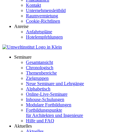
Kontakt
Unternehmensleitbild
Raumvermietung
Cookie-Richtlinen
Anreise
Anfahrtspläne
Hotelempfehlungen
Seminare
Gesamtansicht
Chronologisch
Themenbereiche
Zielgruppen
Neue Seminare und Lehrgänge
Alphabetisch
Online-Live-Seminare
Inhouse-Schulungen
Modulare Fortbildungen
Fortbildungspunkte
für Architekten und Ingenieure
Hilfe und FAQ
Aktuelles
Aktuelles