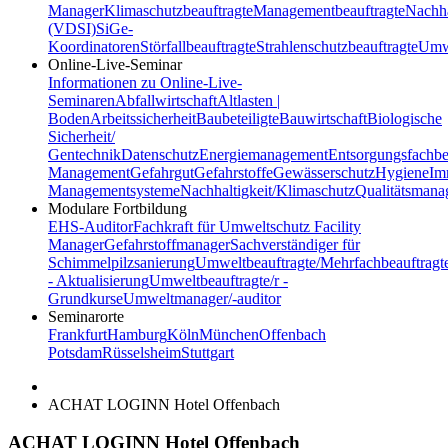
Manager
Klimaschutzbeauftragte
Managementbeauftragte
Nachha
(VDSI)
SiGe-
Koordinatoren
Störfallbeauftragte
Strahlenschutzbeauftragte
Umwe
Online-Live-Seminar
Informationen zu Online-Live-
Seminaren
Abfallwirtschaft
Altlasten |
Boden
Arbeitssicherheit
Baubeteiligte
Bauwirtschaft
Biologische
Sicherheit/
Gentechnik
Datenschutz
Energiemanagement
Entsorgungsfachbe
Management
Gefahrgut
Gefahrstoffe
Gewässerschutz
Hygiene
Im
Managementsysteme
Nachhaltigkeit/Klimaschutz
Qualitätsman
Modulare Fortbildung
EHS-Auditor
Fachkraft für Umweltschutz
Facility
Manager
Gefahrstoffmanager
Sachverständiger für
Schimmelpilzsanierung
Umweltbeauftragte/Mehrfachbeauftragt
- Aktualisierung
Umweltbeauftragte/r -
Grundkurse
Umweltmanager/-auditor
Seminarorte
Frankfurt
Hamburg
Köln
München
Offenbach
Potsdam
Rüsselsheim
Stuttgart
ACHAT LOGINN Hotel Offenbach
ACHAT LOGINN Hotel Offenbach