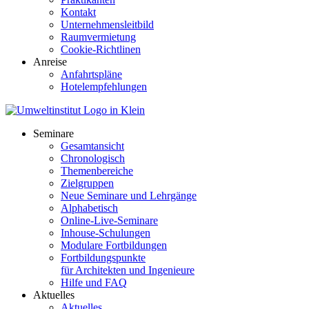
Kontakt
Unternehmensleitbild
Raumvermietung
Cookie-Richtlinen
Anreise
Anfahrtspläne
Hotelempfehlungen
Seminare
Gesamtansicht
Chronologisch
Themenbereiche
Zielgruppen
Neue Seminare und Lehrgänge
Alphabetisch
Online-Live-Seminare
Inhouse-Schulungen
Modulare Fortbildungen
Fortbildungspunkte
für Architekten und Ingenieure
Hilfe und FAQ
Aktuelles
Aktuelles