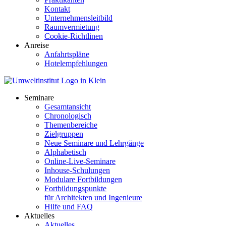
Kontakt
Unternehmensleitbild
Raumvermietung
Cookie-Richtlinen
Anreise
Anfahrtspläne
Hotelempfehlungen
Seminare
Gesamtansicht
Chronologisch
Themenbereiche
Zielgruppen
Neue Seminare und Lehrgänge
Alphabetisch
Online-Live-Seminare
Inhouse-Schulungen
Modulare Fortbildungen
Fortbildungspunkte
für Architekten und Ingenieure
Hilfe und FAQ
Aktuelles
Aktuelles