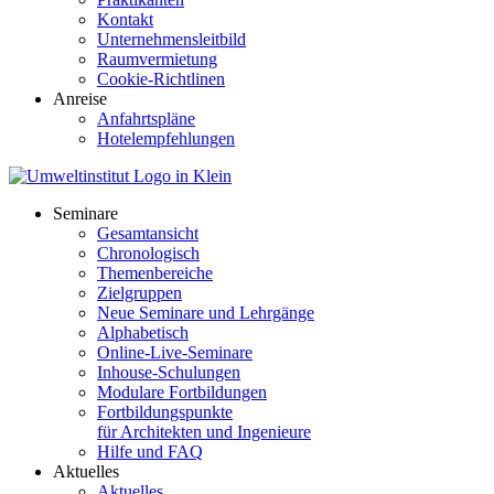
Kontakt
Unternehmensleitbild
Raumvermietung
Cookie-Richtlinen
Anreise
Anfahrtspläne
Hotelempfehlungen
Seminare
Gesamtansicht
Chronologisch
Themenbereiche
Zielgruppen
Neue Seminare und Lehrgänge
Alphabetisch
Online-Live-Seminare
Inhouse-Schulungen
Modulare Fortbildungen
Fortbildungspunkte
für Architekten und Ingenieure
Hilfe und FAQ
Aktuelles
Aktuelles